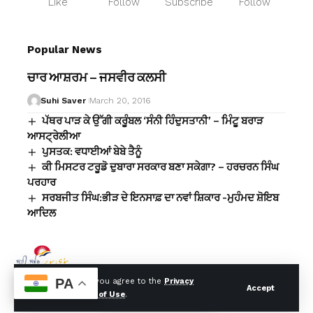
Like
Follow
Subscribe
Follow
Popular News
ਚਾਰ ਆਸ਼ਰਮ – ਜਸਵੀਰ ਕਲਸੀ
Suhi Saver
March 20, 2016
ਪੱਥਰ ਪਾੜ ਕੇ ਉੱਗੀ ਕਰੂੰਬਲ ‘ਸੰਨੀ ਹਿੰਦੁਸਤਾਨੀ’ – ਮਿੰਟੂ ਬਰਾੜ
ਆਸਟ੍ਰੇਲੀਆ
ਪੁਸਤਕ: ਵਧਾਈਆਂ ਬੇਬੇ ਤੈਨੂੰ
ਕੀ ਮਿਸਟਰ ਟਰੂਡੋ ਦੁਬਾਰਾ ਸਰਕਾਰ ਬਣਾ ਸਕੇਗਾ? – ਹਰਚਰਨ ਸਿੰਘ
ਪਰਹਾਰ
ਸਰਬਜੀਤ ਸਿੰਘ:ਭੀੜ ਦੇ ਇਨਸਾਫ਼ ਦਾ ਨਵਾਂ ਸ਼ਿਕਾਰ -ਮੁਹੰਮਦ ਸ਼ੋਇਬ
ਆਦਿਲ
PA
By using this site, you agree to the
Privacy
Accept
Policy
and
Terms of Use
.
© Suhi Saver. Designed By:
Tech Yard Labs
. All Rights Reserved.