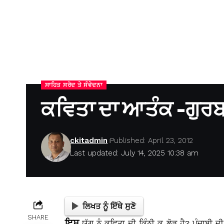
ਸਾਹਿਤ ਸਰੋਦ ਤੇ ਸੰਵੇਦਨਾ
ਕਵਿਤਾ ਦਾ ਆਤੰਕ -ਗੁਰ
ckitadmin
Published: April 23, 2012
Last updated: July 14, 2025 10:38 am
ਲਿਖਤ ਨੂੰ ਇੱਥੇ ਸੁਣੋ
SHARE
ਇਸ
ਯੁੱਗ ਨੂੰ ਕਵਿਤਾ ਦੀ ਕਿੰਨੀ ਕੁ ਲੋੜ ਹੈ? ਪੰਜਾਬੀ ਦ