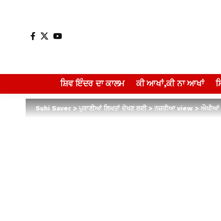
ਸ਼ਿਵ ਇੰਦਰ ਦਾ ਕਾਲਮ
ਕੀ ਆਖਾਂ,ਕੀ ਨਾ ਆਖਾਂ
Suhi Saver
>
ਪੁਰਾਣੀਆਂ ਲਿਖਤਾਂ ਦੇਖਣ ਲਈ
>
ਨਜ਼ਰੀਆ view
>
ਔਖੀਆਂ ਜ