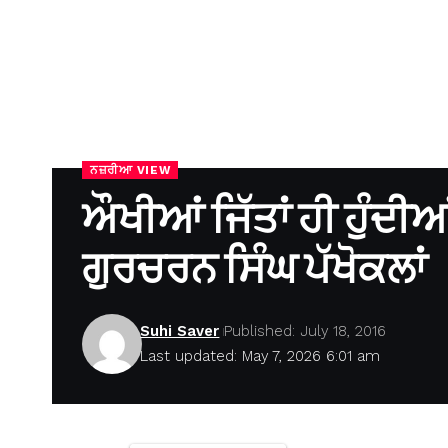
ਨਜ਼ਰੀਆ VIEW
ਔਖੀਆਂ ਜਿੱਤਾਂ ਹੀ ਹੁੰਦ
ਗੁਰਚਰਨ ਸਿੰਘ ਪੱਖੋਕਲਾਂ
Suhi Saver
Published: July 18, 2016
Last updated: May 7, 2026 6:01 am