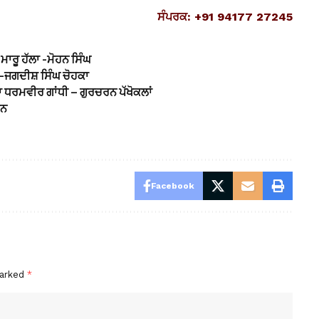
ਸੰਪਰਕ: +91 94177 27245
ਮਾਰੂ ਹੱਲਾ -ਮੋਹਨ ਸਿੰਘ
-ਜਗਦੀਸ਼ ਸਿੰਘ ਚੋਹਕਾ
ਾ ਧਰਮਵੀਰ ਗਾਂਧੀ – ਗੁਰਚਰਨ ਪੱਖੋਕਲਾਂ
ਮਨ
Facebook
marked
*