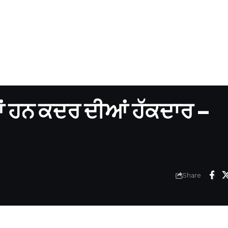
ੀਆਂ ਹਨ ਕਦਰ ਦੀਆਂ ਹੱਕਦਾਰ –
Share