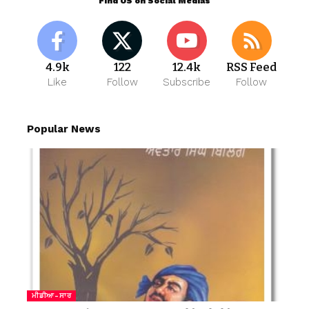
Find US on Social Medias
4.9k
122
12.4k
RSS Feed
Like
Follow
Subscribe
Follow
Popular News
ਮੀਡੀਆ-ਸਾਰ