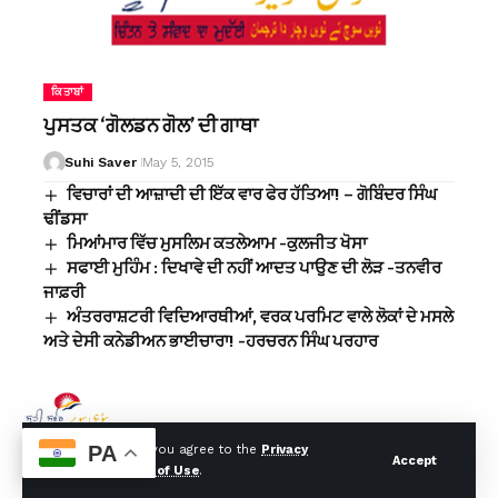
ਕਿਤਾਬਾਂ
ਪੁਸਤਕ ‘ਗੋਲਡਨ ਗੋਲ’ ਦੀ ਗਾਥਾ
Suhi Saver
May 5, 2015
ਵਿਚਾਰਾਂ ਦੀ ਆਜ਼ਾਦੀ ਦੀ ਇੱਕ ਵਾਰ ਫੇਰ ਹੱਤਿਆ! – ਗੋਬਿੰਦਰ ਸਿੰਘ
ਢੀਂਡਸਾ
ਮਿਆਂਮਾਰ ਵਿੱਚ ਮੁਸਲਿਮ ਕਤਲੇਆਮ -ਕੁਲਜੀਤ ਖੋਸਾ
ਸਫਾਈ ਮੁਹਿੰਮ : ਦਿਖਾਵੇ ਦੀ ਨਹੀਂ ਆਦਤ ਪਾਉਣ ਦੀ ਲੋੜ -ਤਨਵੀਰ
ਜਾਫ਼ਰੀ
ਅੰਤਰਰਾਸ਼ਟਰੀ ਵਿਦਿਆਰਥੀਆਂ, ਵਰਕ ਪਰਮਿਟ ਵਾਲੇ ਲੋਕਾਂ ਦੇ ਮਸਲੇ
ਅਤੇ ਦੇਸੀ ਕਨੇਡੀਅਨ ਭਾਈਚਾਰਾ! -ਹਰਚਰਨ ਸਿੰਘ ਪਰਹਾਰ
PA
By using this site, you agree to the
Privacy
Accept
Policy
and
Terms of Use
.
© Suhi Saver. Designed By:
Tech Yard Labs
. All Rights Reserved.