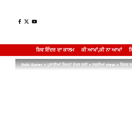
ਸ਼ਿਵ ਇੰਦਰ ਦਾ ਕਾਲਮ
ਕੀ ਆਖਾਂ,ਕੀ ਨਾ ਆਖਾਂ
Suhi Saver
>
ਪੁਰਾਣੀਆਂ ਲਿਖਤਾਂ ਦੇਖਣ ਲਈ
>
ਨਜ਼ਰੀਆ view
>
ਵਿਸ਼ਵ ਵ