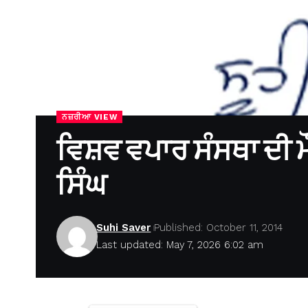
ਨਜ਼ਰੀਆ VIEW
ਵਿਸ਼ਵ ਵਪਾਰ ਸੰਸਥਾ ਦੀ ਮ
ਸਿੰਘ
Suhi Saver
Published: October 11, 2014
Last updated: May 7, 2026 6:02 am