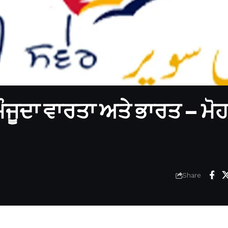
ੌਜੂਦਾ ਵਾਰਤਾ ਅਤੇ ਭਾਰਤ – ਮੋ
Share