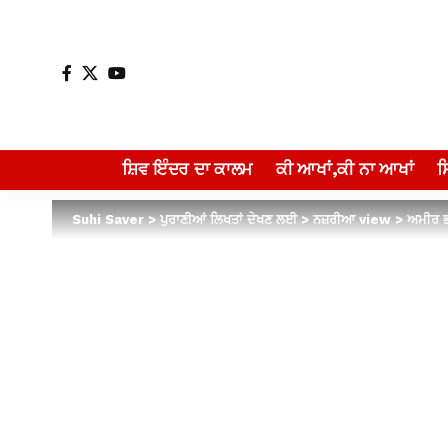
ਸ਼ਿਵ ਇੰਦਰ ਦਾ ਕਾਲਮ
ਕੀ ਆਖਾਂ,ਕੀ ਨਾ ਆਖਾਂ
Suhi Saver
>
ਪੁਰਾਣੀਆਂ ਲਿਖਤਾਂ ਦੇਖਣ ਲਈ
>
ਨਜ਼ਰੀਆ view
>
ਅਮੀਰ ਭ