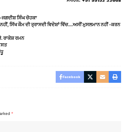
ਸੰਪਰਕ: +91 99153 33668
-ਜਗਦੀਸ਼ ਸਿੰਘ ਚੋਹਕਾ
ੂ ਨਹੀਂ, ਸਿੱਖ ਕੌਮ ਦੀ ਤ੍ਰਾਸਦੀ ਵਿਦੇਸ਼ਾਂ ਵਿੱਚ….ਅਸੀਂ ਮੁਸਲਮਾਨ ਨਹੀਂ -ਕਰਨ
ਰੋ. ਰਾਕੇਸ਼ ਰਮਨ
ਰਾਸਤ
ਧੂ
Facebook
marked
*