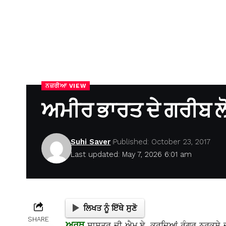
ਨਜ਼ਰੀਆ VIEW
ਅਮੀਰ ਭਾਰਤ ਦੇ ਗਰੀਬ ਲੋ
Suhi Saver
Published: October 23, 2017
Last updated: May 7, 2026 6:01 am
ਲਿਖਤ ਨੂੰ ਇੱਥੇ ਸੁਣੋ
SHARE
ਅਰਥ
ਸ਼ਾਸਤਰ ਦੀ ਐਮ.ਏ. ਕਰਦਿਆਂ ਰੰਗਰ ਨਰਕਸੇ ਦੀ 