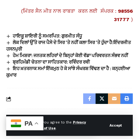
(ਮਿੱਤਰ ਸੈਨ ਮੀਤ ਨਾਲ ਰਾਬਤਾ ਕਰਨ ਲਈ ਸੰਪਰਕ :
98556
31777
)
ਹਾਇਕੂ ਸ਼ਾਇਰੀ ਨੂੰ ਸਮਰਪਿਤ: ਗੁਰਮੀਤ ਸੰਧੂ
ਲੋਕ ਦਿਲਾਂ ਉੱਤੇ ਰਾਜ ਪੈਸੇ ਦੇ ਸਿਰ ’ਤੇ ਨਹੀਂ ਕਲਾ ਸਿਰ ’ਤੇ ਹੁੰਦਾ ਹੈ:ਇੰਦਰਜੀਤ
ਹਸਨਪੁਰੀ
ਹੇਮ ਮਿਸ਼ਰਾ: ਜਨਤਕ ਲਹਿਰਾਂ ਦੇ ਬਿਨ੍ਹਾਂ ਕੋਈ ਵੱਡਾ ਪਰਿਵਰਤਨ ਸੰਭਵ ਨਹੀਂ
ਬ੍ਰਹਿਮੰਡੀ ਚੇਤਨਾ ਦਾ ਸਾਹਿਤਕਾਰ: ਰਵਿੰਦਰ ਰਵੀ
ਇਹ ਖ਼ਤਰਨਾਕ ਸਮਾਂ ਇੱਕਮੁਠ ਹੋ ਕੇ ਸਾਂਝੇ ਸੰਘਰਸ਼ ਵਿੱਢਣ ਦਾ ਹੈ : ਕਨ੍ਹਈਆ
ਕੁਮਾਰ
Leave a Comment
PA
By using this site, you agree to the
Privacy
Accept
Policy
and
Terms of Use
.
Your email address will not be published.
Required fields are marked
*