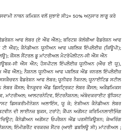
ੰ ਸਵਾਮੀ ਨਾਥਨ ਕਮਿਸ਼ਨ ਵਲੋਂ ਸੁਝਾਏ ਸੀ2+ 50% ਅਨੁਸਾਰ ਲਾਗੂ ਕਰੇ
ੈਡਰੇਸ਼ਨ ਆਫ ਲੇਬਰ (ਏ ਐੱਫ ਐੱਲ); ਬਰਿਟਸ਼ ਕੋਲੰਬੀਆ ਫੈਡਰੇਸ਼ਨ ਆਫ
ਸੀ ਟੀ ਐੱਫ); ਕੈਨੇਡੀਅਨ ਯੂਨੀਅਨ ਆਫ ਪਬਲਿਕ ਇੰਪਲੌਈਜ਼ (ਕਿਊਪੀ);
); ਕੌਂਸਲ ਸੈਂਟਰਲ ਡੂ ਮਾਂਟਰੀਅਲ ਮੈਟਰੋਪੌਲੀਟਨ-ਸੀ ਐੱਸ ਐੱਨ
ਿਊਬਕ-ਸੀ ਐੱਸ ਐੱਨ; ਹੌਸਪੀਟਲ ਇੰਪਲੌਈਜ਼ ਯੂਨੀਅਨ (ਐੱਚ ਈ ਯੂ),
(ਐੱਮ ਐੱਫ ਐੱਲ); ਨੈਸ਼ਨਲ ਯੂਨੀਅਨ ਆਫ ਪਬਲਿਕ ਐਂਡ ਜਨਰਲ ਇੰਪਲੌਈਜ਼
; ਸਸਕੈਚਵਨ ਫੈਡਰੇਸ਼ਨ ਆਫ ਲੇਬਰ; ਯੂਨੀਫਰ ਨੈਸ਼ਨਲ; ਯੂਨਾਈਟਿਡ ਸਟੀਲ
ਨ ਲੇਬਰ ਕੌਂਸਲ; ਵੈਨਕੂਵਰ ਐਂਡ ਡਿਸਟਿ੍ਰਕਟ ਲੇਬਰ ਕੌਂਸਲ; ਅਕੈਡਮਿਕਸ
ਵ, ਮਾਂਟਰੀਅਲ; ਆਲਟਰਨੇਟਿਵ, ਇੰਟਰਨੈਸ਼ਨਲ; ਅੰਬੇਦਕਰਾਈਟ ਬੁੱਧਿਸਟ
ਸਟ ਡਿਸਕਰੀਮੀਨੇਸ਼ਨ ਅਲਾਇੰਸ, ਯੂ ਕੇ; ਏਸ਼ੀਅਨ ਕੈਨੇਡੀਅਨ ਲੇਬਰ
ਟਵੀਨ ਦੀ ਲਾਈਨਜ਼ ਬੁਕਸ, ਟਰਾਂਟੋ; ਕੈਂਪਨ ਅਗੇਂਸਟ ਕਰਿਮਿਨਲਾਈਜਿ਼ੰਗ
ਟੀਚਿਊਟ; ਕੈਨੇਡੀਅਨ ਅਗੇਂਸਟ ਓਪਰੈਸ਼ਨ ਐਂਡ ਪਰਸੀਕਿਊਸ਼ਨ; ਕੇਅਰਿੰਗ
ਰਨੈਸ਼ਨਲ; ਇੰਮੀਗਰੈਂਟ ਵਰਕਰਜ਼ ਸੈਂਟਰ (ਆਈ ਡਬਲਿਊ ਸੀ) ਮਾਂਟਰੀਅਲ ;