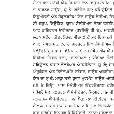
ਸੈਂਟਰ ਫਾਰ ਸਟੱਡੀ ਐਂਡ ਰਿਸਰਚ ਇਨ ਸਾਊਥ ਏਸ਼ੀਆ (
ਦ ਕਾਰਨਰ ਹਾਊਸ, ਯੂ ਕੇ; ਕਰੈਸੈਂਟ ਹੱਬ; ਕਮਿਊਨਿਟੀ ਫ
ਇਕੁਐਲਟੀ ਐਂਡ ਸੈਕੂਲਰਜਿ਼ਮ ਇਨ ਸਾਊਥ ਏਸ਼ੀਆ, ਵਿਨੀਪੈ
ਸੀ ਗਰੁੱਪ, ਕਿਊਬਿਕ; ਯੂਰਪ ਸੌਲੀਡੇਅਰ ਸੈਨਜ਼ ਫਰੰਟ
ਆਫ ਡਾਇਵਰਸ ਓਰੀਜਨਜ਼ (ਡਬਲਿਊ ਡੀ ਓ), ਮਾਂਟਰੀਅਲ;
ਲੰਡਨ ਸਟੋਰੀ ਨੀਦਰਲੈਡਜ਼; ਜੀਓਪੁਲੀਟੀਕਲ ਇਕਾਨਮੀ ਰ
ਆਲ ਕੋਆਲੀਸ਼ਨ, ਟਰਾਂਟੋ; ਗੁਰਸ਼ਰਨ ਸਿੰਘ ਮੈਮੋਰੀਅਲ
ਕਿਊ); ਹਿੰਦੂਜ਼ ਫਾਰ ਹਿੳਮਨ ਰਾਈਟਸ (ਐੱਚ ਐੱਫ 
ਇੰਡੀਆ ਸਿਵਲ ਵਾਚ, ਮਾਂਟਰੀਅਲ ; ਇੰਡੀਆ ਸੌਲੀਡੈ
ਸ਼ਡਿਊਲਡ ਕਾਸਟ ਵੈਲਫੇਅਰ ਐਸੋਸੀਏਸ਼ਨ, ਯੂ ਕੇ; ਜ
ਐਜੂਕੇਸ਼ਨ ਐਂਡ ਡਿਵੈਲਪਮੈਂਟ ਟਰੱਸਟ, ਸਾਊਥ ਅਫਰੀਕਾ;
ਇਨ ਦਾ ਯੂ ਕੇ; ਮਾਕੂਖਨਈ ਰੂਰਲ ਮੂਵਮੈਂਟ, ਸਾਊਥ ਅ
(ਪੀ ਓ ਕਿਊ); ਪਾਸ਼ ਮੈਮੋਰੀਅਲ ਇੰਟਰਨੈਸ਼ਨਲ ਟਰੱਸ
ਪ੍ਰੋਗਰੈਸਿਵ ਕਲਚਰਲ ਐਸੋਸੀਏਸ਼ਨ, ਕੈਲਗਰੀ; ਪੰਜਾਬ
ਕਲਚਰਲ ਐਸੋਸੀਏਸ਼ਨ, ਵਿਨੀਪੈੱਗ; ਕੁਆਲੀਟੇਟਿਵ ਰਿ
ਐਲਡਰਜ਼ ਕਮਿਊਨਟੀਜ਼ ਅਗੇਂਸਟ ਅਬਿਊਜ਼; ਇਟਾਲੀਅ
ਫਾਰ ਸਟੱਡੀਜ਼ ਇਨ ਫੂਡ ਸਿਕਿਉਰਟੀ, ਟਰਾਂਟੋ; ਸਰੋਕਾਰਾਂ 