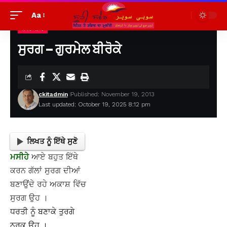
Aa
ਕਾਵਿ-ਸ਼ਾਰ
Suhi Saver
>
ਪੁਰਾਣੀਆਂ ਲਿਖਤਾਂ ਦੇਖਣ ਲਈ
>
ਕਾਵਿ-ਸ਼ਾਰ
>
ਸੁਰਗ – ਗੁਰਮੇਲ ਬੀਰੋਕੇ
ਸੁਰਗ – ਗੁਰਮੇਲ ਬੀਰੋਕੇ
ckitadmin
Published: November 19, 2013
Last updated: October 19, 2025 8:12 pm
ਲਿਖਤ ਨੂੰ ਇੱਥੇ ਸੁਣੋ
ਮਸੀਹੇ
ਆਏ ਬਹੁਤ ਇੱਥੇ
ਕਰਨ ਗੱਲਾਂ ਸੁਰਗ ਦੀਆਂ
ਬਣਾਉਂਦੇ ਰਹੇ ਅਕਾਸ਼ ਵਿੱਚ
ਸੁਰਗ ਉਹ ।
ਧਰਤੀ ਨੂੰ ਬਣਾਕੇ ਤੁਰਗੇ
ਨਰਕ ਉਹ ।