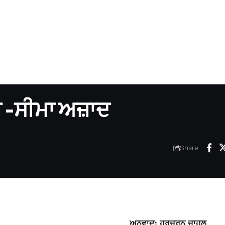
ਦੇਸ਼ -ਸੀਮਾ ਅਜ਼ਾਦ
Share
ਅਨੁਵਾਦ: ਹਰਚਰਨ ਚਾਹਲ