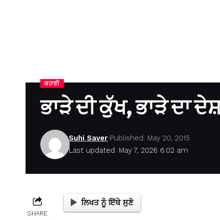
ਕਹਾਣੀ
ਭਾੜੇ ਦੀ ਕੁੱਖ, ਭਾੜੇ ਦਾ 
Suhi Saver
Published: May 20, 2015
Last updated: May 7, 2026 6:02 am
ਲਿਖਤ ਨੂੰ ਇੱਥੇ ਸੁਣੋ
SHARE