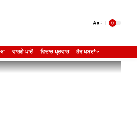
Aa
ੀਆ
ਵਾਹਗੇ ਪਾਰੋਂ
ਵਿਚਾਰ ਪ੍ਰਵਾਹ
ਹੋਰ ਖਬਰਾਂ