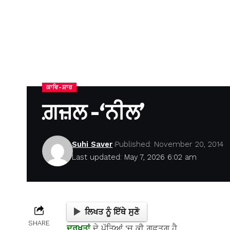
ਕਾਵਿ-ਸ਼ਾਰ
ਗ਼ਜ਼ਲ -‘ਨੀਲ’
Suhi Saver
Published: November 20, 2014
Last updated: May 7, 2026 6:02 am
ਲਿਖਤ ਨੂੰ ਇੱਥੇ ਸੁਣੋ
SHARE
ਦਰਖ਼ਤਾਂ
ਦੇ ਪੱਤਿਆਂ ‘ਚ ਕੀ ਗ਼ੁਫ਼ਤਗ਼ੂ ਹੈ