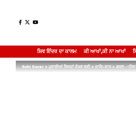
ਸ਼ਿਵ ਇੰਦਰ ਦਾ ਕਾਲਮ
ਕੀ ਆਖਾਂ,ਕੀ ਨਾ ਆਖਾਂ
Suhi Saver
>
ਪੁਰਾਣੀਆਂ ਲਿਖਤਾਂ ਦੇਖਣ ਲਈ
>
ਕਾਵਿ-ਸ਼ਾਰ
>
ਗ਼ਜ਼ਲ -‘ਨੀਲ’