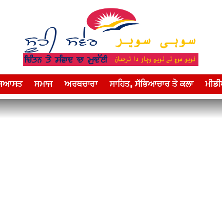
ਸਿਆਸਤ
ਸਮਾਜ
ਅਰਥਚਾਰਾ
ਸਾਹਿਤ, ਸੱਭਿਆਚਾਰ ਤੇ ਕਲਾ
ਮੀਡ