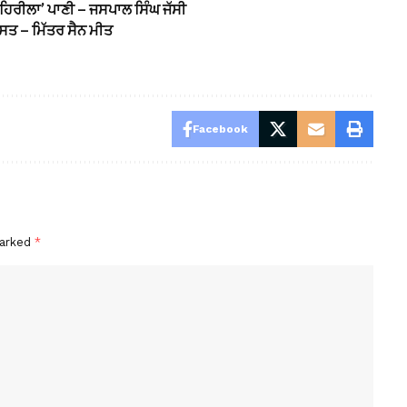
 ‘ਜ਼ਹਿਰੀਲਾ’ ਪਾਣੀ – ਜਸਪਾਲ ਸਿੰਘ ਜੱਸੀ
ਸਤ – ਮਿੱਤਰ ਸੈਨ ਮੀਤ
Facebook
marked
*