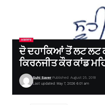
ਖ਼ਬਰਸਾਰ
ਦੋ ਦਹਾਕਿਆਂ ਤੋਂ ਲਟ ਲਟ
ਕਿਰਨਜੀਤ ਕੌਰ ਕਾਂਡ ਮਹ
Suhi Saver
Published: August 25, 2018
Last updated: May 7, 2026 6:01 am