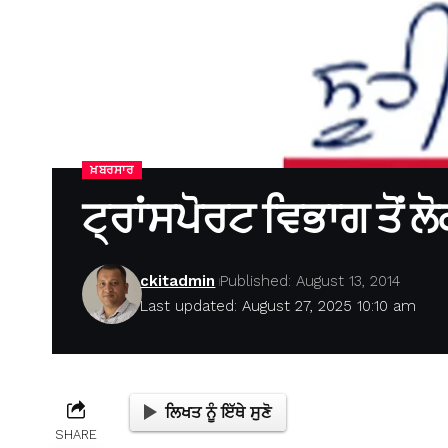
ਖ਼ਬਰਸਾਰ
ਟ੍ਰਾਂਸਪੋਰਟ ਵਿਭਾਗ ਤੋਂ ਲ
ckitadmin
Published: August 13, 2014
Last updated: August 27, 2025 10:10 am
ਲਿਖਤ ਨੂੰ ਇੱਥੇ ਸੁਣੋ
SHARE