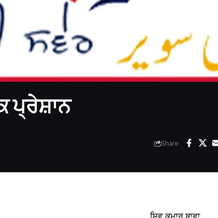
ੋਕ ਪ੍ਰੇਸ਼ਾਨ
Share
ਸ਼ਿਵ ਕੁਮਾਰ ਬਾਵਾ