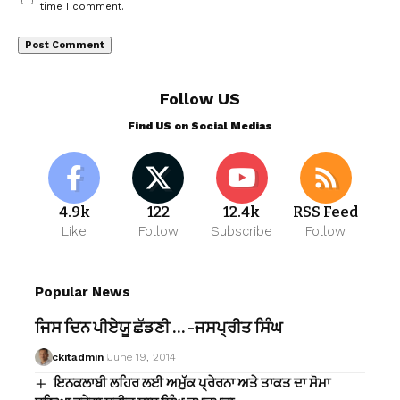
time I comment.
Follow US
Find US on Social Medias
4.9k
122
12.4k
RSS Feed
Like
Follow
Subscribe
Follow
Popular News
ਜਿਸ ਦਿਨ ਪੀਏਯੂ ਛੱਡਣੀ … -ਜਸਪ੍ਰੀਤ ਸਿੰਘ
ckitadmin
June 19, 2014
ਇਨਕਲਾਬੀ ਲਹਿਰ ਲਈ ਅਮੁੱਕ ਪ੍ਰੇਰਨਾ ਅਤੇ ਤਾਕਤ ਦਾ ਸੋਮਾ