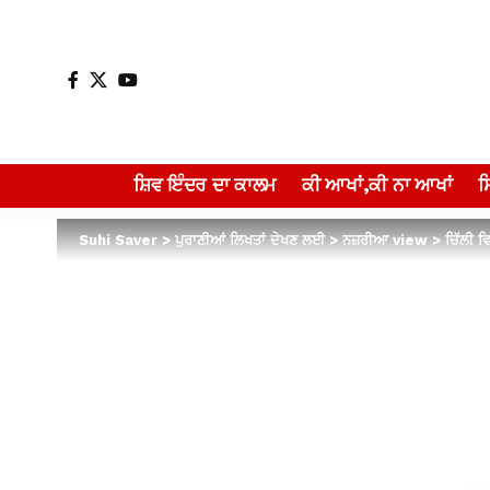
ਸ਼ਿਵ ਇੰਦਰ ਦਾ ਕਾਲਮ
ਕੀ ਆਖਾਂ,ਕੀ ਨਾ ਆਖਾਂ
Suhi Saver
>
ਪੁਰਾਣੀਆਂ ਲਿਖਤਾਂ ਦੇਖਣ ਲਈ
>
ਨਜ਼ਰੀਆ view
>
ਚਿੱਲੀ ਵ