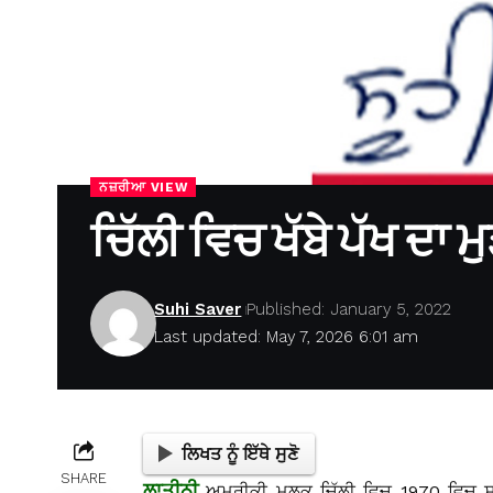
ਨਜ਼ਰੀਆ VIEW
ਚਿੱਲੀ ਵਿਚ ਖੱਬੇ ਪੱਖ ਦਾ
Suhi Saver
Published: January 5, 2022
Last updated: May 7, 2026 6:01 am
ਲਿਖਤ ਨੂੰ ਇੱਥੇ ਸੁਣੋ
SHARE
ਲਾਤੀਨੀ
ਅਮਰੀਕੀ ਮੁਲਕ ਚਿੱਲੀ ਵਿਚ 1970 ਵਿਚ ਸਲ