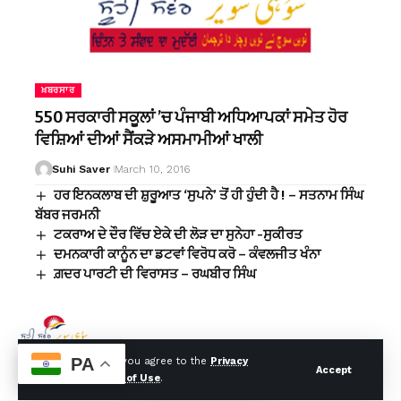
ਖ਼ਬਰਸਾਰ
550 ਸਰਕਾਰੀ ਸਕੂਲਾਂ ’ਚ ਪੰਜਾਬੀ ਅਧਿਆਪਕਾਂ ਸਮੇਤ ਹੋਰ
ਵਿਸ਼ਿਆਂ ਦੀਆਂ ਸੈਂਕੜੇ ਅਸਮਾਮੀਆਂ ਖਾਲੀ
Suhi Saver
March 10, 2016
ਹਰ ਇਨਕਲਾਬ ਦੀ ਸ਼ੁਰੂਆਤ ‘ਸੁਪਨੇ’ ਤੋਂ ਹੀ ਹੁੰਦੀ ਹੈ ! – ਸਤਨਾਮ ਸਿੰਘ
ਬੱਬਰ ਜਰਮਨੀ
ਟਕਰਾਅ ਦੇ ਦੌਰ ਵਿੱਚ ਏਕੇ ਦੀ ਲੋੜ ਦਾ ਸੁਨੇਹਾ -ਸੁਕੀਰਤ
ਦਮਨਕਾਰੀ ਕਾਨੂੰਨ ਦਾ ਡਟਵਾਂ ਵਿਰੋਧ ਕਰੋ – ਕੰਵਲਜੀਤ ਖੰਨਾ
ਗ਼ਦਰ ਪਾਰਟੀ ਦੀ ਵਿਰਾਸਤ – ਰਘਬੀਰ ਸਿੰਘ
PA
By using this site, you agree to the
Privacy
Accept
Policy
and
Terms of Use
.
© Suhi Saver. Designed By:
Tech Yard Labs
. All Rights Reserved.