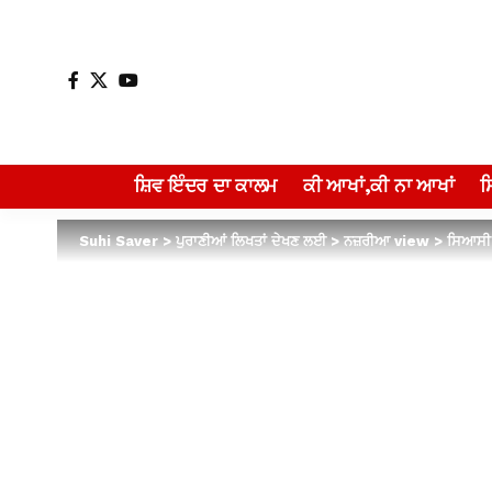
ਸ਼ਿਵ ਇੰਦਰ ਦਾ ਕਾਲਮ
ਕੀ ਆਖਾਂ,ਕੀ ਨਾ ਆਖਾਂ
Suhi Saver
>
ਪੁਰਾਣੀਆਂ ਲਿਖਤਾਂ ਦੇਖਣ ਲਈ
>
ਨਜ਼ਰੀਆ view
>
ਸਿਆਸੀ 