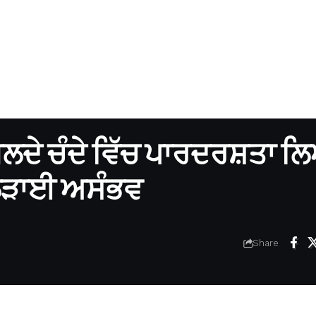
ਲਦੇ ਚੰਦੇ ਵਿੱਚ ਪਾਰਦਰਸ਼ਤਾ ਲਿ
 ਲੜਾਈ ਅਸੰਭਵ
Share