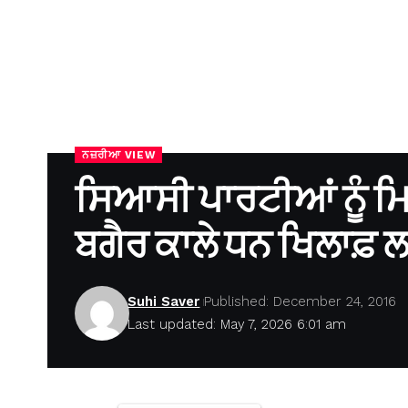
ਨਜ਼ਰੀਆ VIEW
ਸਿਆਸੀ ਪਾਰਟੀਆਂ ਨੂੰ ਮਿ
ਬਗੈਰ ਕਾਲੇ ਧਨ ਖਿਲਾਫ਼
Suhi Saver
Published: December 24, 2016
Last updated: May 7, 2026 6:01 am