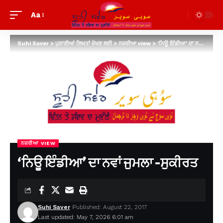
Aa
Suhi Saver
>
ਪੁਰਾਣੀਆਂ ਲਿਖਤਾਂ ਦੇਖਣ ਲਈ
>
ਨਜ਼ਰੀਆ view
>
‘ਨਿਊ ਇੰਡੀਆ’ ਦਾ ਨਵਾਂ ਜੁਮਲਾ -ਸੁਕੀਰਤ
ਨਜ਼ਰੀਆ VIEW
‘ਨਿਊ ਇੰਡੀਆ’ ਦਾ ਨਵਾਂ ਜੁਮਲਾ -ਸੁਕੀਰਤ
Suhi Saver
Published: August 22, 2017
Last updated: May 7, 2026 6:01 am