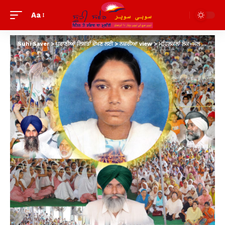
Aa
Suhi Saver
>
ਪੁਰਾਣੀਆਂ ਲਿਖਤਾਂ ਦੇਖਣ ਲਈ
>
ਨਜ਼ਰੀਆ view
>
ਮਹਿਲਕਲਾਂ ਲੋਕ-ਘੋਲ ਦੇ ਸੰਗਰਾਮੀ ਇਤਿਹਾਸ ਦੇ ਕੀਮਤੀ ਸਬਕਾਂ ਨੂੰ ਗ੍ਰਹਿਣ ਕਰੋ