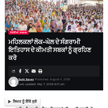
ਨਜ਼ਰੀਆ VIEW
ਮਹਿਲਕਲਾਂ ਲੋਕ-ਘੋਲ ਦੇ ਸੰਗਰਾਮੀ
ਇਤਿਹਾਸ ਦੇ ਕੀਮਤੀ ਸਬਕਾਂ ਨੂੰ ਗ੍ਰਹਿਣ
ਕਰੋ
Suhi Saver
Published: August 4, 2018
Last updated: May 7, 2026 6:01 am
ਲਿਖਤ ਨੂੰ ਇੱਥੇ ਸੁਣੋ