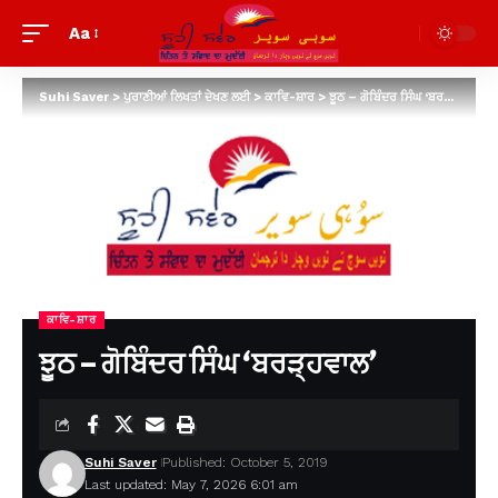
Aa
Suhi Saver
>
ਪੁਰਾਣੀਆਂ ਲਿਖਤਾਂ ਦੇਖਣ ਲਈ
>
ਕਾਵਿ-ਸ਼ਾਰ
>
ਝੂਠ – ਗੋਬਿੰਦਰ ਸਿੰਘ ‘ਬਰੜ੍ਹਵਾਲ’
ਕਾਵਿ-ਸ਼ਾਰ
ਝੂਠ – ਗੋਬਿੰਦਰ ਸਿੰਘ ‘ਬਰੜ੍ਹਵਾਲ’
Suhi Saver
Published: October 5, 2019
Last updated: May 7, 2026 6:01 am