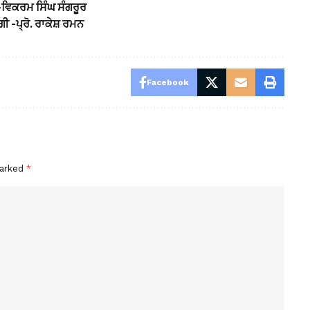
-ਵਿਕਰਮ ਸਿੰਘ ਸੰਗਰੂਰ
ਗੀ -ਪ੍ਰੋ. ਰਾਕੇਸ਼ ਰਮਨ
Facebook
marked
*