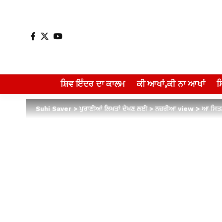
ਸ਼ਿਵ ਇੰਦਰ ਦਾ ਕਾਲਮ
ਕੀ ਆਖਾਂ,ਕੀ ਨਾ ਆਖਾਂ
Suhi Saver
>
ਪੁਰਾਣੀਆਂ ਲਿਖਤਾਂ ਦੇਖਣ ਲਈ
>
ਨਜ਼ਰੀਆ view
>
ਆ ਸਿਤਮ