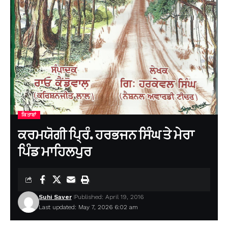
ਕਿਤਾਬਾਂ
ਕਰਮਯੋਗੀ ਪ੍ਰਿੰ. ਹਰਭਜਨ ਸਿੰਘ ਤੇ ਮੇਰਾ
ਪਿੰਡ ਮਾਹਿਲਪੁਰ
Suhi Saver
Published: April 19, 2016
Last updated: May 7, 2026 6:02 am