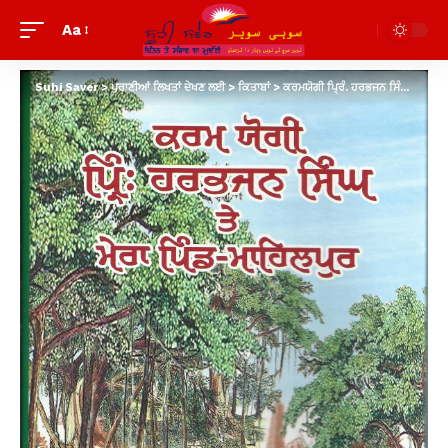
Aa
Suhi Saver
>
ਪੁਰਾਣੀਆਂ ਲਿਖਤਾਂ ਦੇਖਣ ਲਈ
>
ਕਿਤਾਬਾਂ
>
ਕਰਮਯੋਗੀ ਪ੍ਰਿੰ. ਹਰਭਜਨ ਸਿੰਘ ਤੇ ਮੇਰਾ ਪਿੰਡ ਮਾਹਿਲਪੁਰ