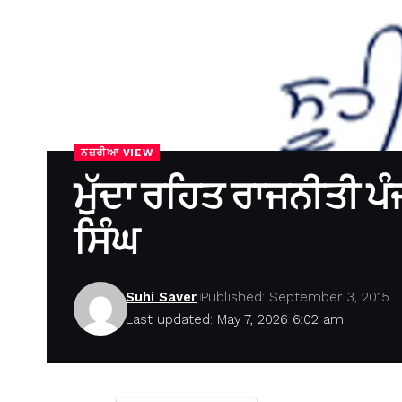
ਨਜ਼ਰੀਆ VIEW
ਮੁੱਦਾ ਰਹਿਤ ਰਾਜਨੀਤੀ ਪੰ
ਸਿੰਘ
Suhi Saver
Published: September 3, 2015
Last updated: May 7, 2026 6:02 am