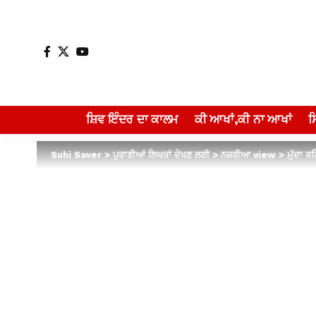
ਸ਼ਿਵ ਇੰਦਰ ਦਾ ਕਾਲਮ
ਕੀ ਆਖਾਂ,ਕੀ ਨਾ ਆਖਾਂ
Suhi Saver
>
ਪੁਰਾਣੀਆਂ ਲਿਖਤਾਂ ਦੇਖਣ ਲਈ
>
ਨਜ਼ਰੀਆ view
>
ਮੁੱਦਾ ਰ