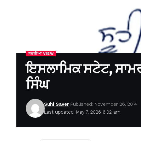
ਨਜ਼ਰੀਆ VIEW
ਇਸਲਾਮਿਕ ਸਟੇਟ, ਸਾਮਰਾ
ਸਿੰਘ
Suhi Saver
Published: November 26, 2014
Last updated: May 7, 2026 6:02 am