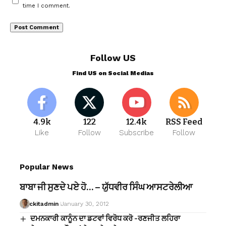
time I comment.
Follow US
Find US on Social Medias
4.9k
122
12.4k
RSS Feed
Like
Follow
Subscribe
Follow
Popular News
ਬਾਬਾ ਜੀ ਸੁਣਦੇ ਪਏ ਹੋ… – ਯੁੱਧਵੀਰ ਸਿੰਘ ਆਸਟਰੇਲੀਆ
ckitadmin
January 30, 2012
ਦਮਨਕਾਰੀ ਕਾਨੂੰਨ ਦਾ ਡਟਵਾਂ ਵਿਰੋਧ ਕਰੋ -ਰਣਜੀਤ ਲਹਿਰਾ