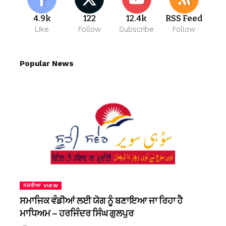
4.9k
122
12.4k
RSS Feed
Like
Follow
Subscribe
Follow
Popular News
ਨਜ਼ਰੀਆ VIEW
ਸਮਾਜਿਕ ਵੰਡੀਆਂ ਲਈ ਯੋਗ ਨੂੰ ਬਣਾਇਆ ਜਾ ਰਿਹਾ ਹੈ
ਮਾਧਿਅਮ – ਹਰਜਿੰਦਰ ਸਿੰਘ ਗੁਲਪੁਰ