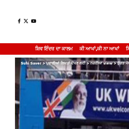
ਸ਼ਿਵ ਇੰਦਰ ਦਾ ਕਾਲਮ
ਕੀ ਆਖਾਂ,ਕੀ ਨਾ ਆਖਾਂ
Suhi Saver
>
ਪੁਰਾਣੀਆਂ ਲਿਖਤਾਂ ਦੇਖਣ ਲਈ
>
ਨਜ਼ਰੀਆ view
>
ਬੁੱਚੜ ਮ