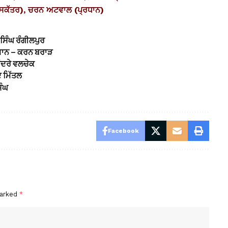
ਸਕੱਤਰ), ਚਰਨ ਅਟਵਾਲ (ਪ੍ਰਧਾਨ)
ਸਿੰਘ ਰੰਗੀਲਪੁਰ
ਸਾਮਾਨ – ਕਰਨ ਬਰਾੜ
ਂਦਰੇ ਵਲਚੇਕ
ਦ ਮਿੱਤਲ
ਿੰਘ
Facebook
marked
*