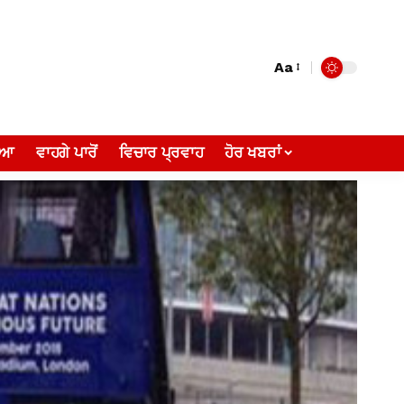
Aa
ੀਆ
ਵਾਹਗੇ ਪਾਰੋਂ
ਵਿਚਾਰ ਪ੍ਰਵਾਹ
ਹੋਰ ਖਬਰਾਂ