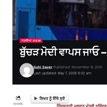
ਨਜ਼ਰੀਆ VIEW
ਬੁੱਚੜ ਮੋਦੀ ਵਾਪਸ ਜਾਓ – ਤ
Suhi Saver
Published: November 8, 2015
Last updated: May 7, 2026 6:02 am
ਲਿਖਤ ਨੂੰ ਇੱਥੇ ਸੁਣੋ
SHARE
ਹਿੰਦੁਸਤਾਨੀ ਪ੍ਰਧਾਨ ਮੰਤਰੀ ਨਰਿੰਦਰ 