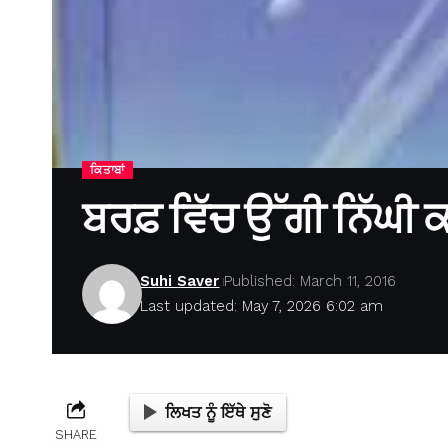
ਕਿਤਾਬਾਂ
ਬਰਫ਼ ਵਿੱਚ ਉੱਗੀ ਨਿੱਘੀ
Suhi Saver
Published: March 11, 2016
Last updated: May 7, 2026 6:02 am
ਲਿਖਤ ਨੂੰ ਇੱਥੇ ਸੁਣੋ
SHARE