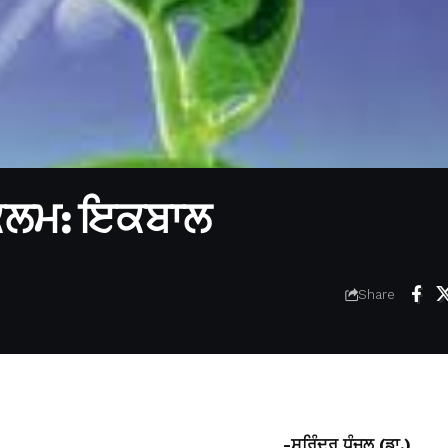
 ਕਲਮ: ਇਕਬਾਲ
Share
-ਸੁਰਿੰਦਰ ਧੰਜਲ (ਡਾ.)