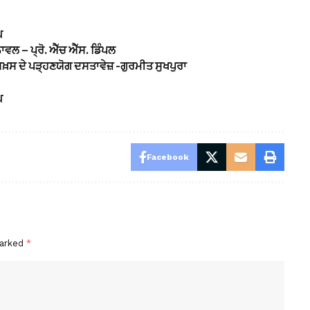
ਘ
 ਨਾਵਲ – ਪ੍ਰੋ. ਐੱਚ ਐੱਸ. ਡਿੰਪਲ
ਸ਼ਖ਼ਸ ਦੇ ਪੜ੍ਹਣਯੋਗ ਦਸਤਾਵੇਜ਼ -ਗੁਰਮੀਤ ਸੁਖਪੁਰਾ
ਘ
Facebook
marked
*