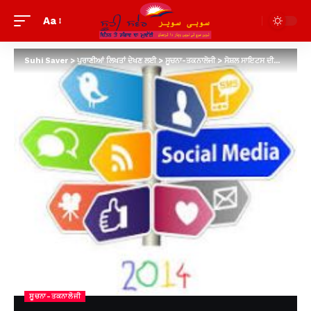
Aa
Suhi Saver
>
ਪੁਰਾਣੀਆਂ ਲਿਖਤਾਂ ਦੇਖਣ ਲਈ
>
ਸੂਚਨਾ-ਤਕਨਾਲੋਜੀ
>
ਸੋਸ਼ਲ ਸਾਇਟਸ ਦੀਆਂ ਬੁਰਾਈਆਂ ਪ੍ਰਤੀ ਜਾਗਰੂਕਤਾ ਜ਼ਰੂਰੀ -ਅਨਾਮਿਕਾ ਸੈਣੀ
ਸੂਚਨਾ-ਤਕਨਾਲੋਜੀ