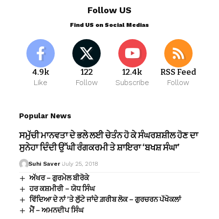
Follow US
Find US on Social Medias
4.9k
122
12.4k
RSS Feed
Like
Follow
Subscribe
Follow
Popular News
ਸਮੁੱਚੀ ਮਾਨਵਤਾ ਦੇ ਭਲੇ ਲਈ ਚੇਤੰਨ ਹੋ ਕੇ ਸੰਘਰਸ਼ਸ਼ੀਲ ਹੋਣ ਦਾ
ਸੁਨੇਹਾ ਦਿੰਦੀ ਉੱਘੀ ਰੰਗਕਰਮੀ ਤੇ ਸ਼ਾਇਰਾ ‘ਬਖਸ਼ ਸੰਘਾ’
Suhi Saver
July 25, 2018
ਅੱਖਰ – ਗੁਰਮੇਲ ਬੀਰੋਕੇ
ਹਰ ਕਸ਼ਮੀਰੀ – ਯੋਧ ਸਿੰਘ
ਵਿੱਦਿਆ ਦੇ ਨਾਂ ’ਤੇ ਲੁੱਟੇ ਜਾਂਦੇ ਗ਼ਰੀਬ ਲੋਕ – ਗੁਰਚਰਨ ਪੱਖੋਕਲਾਂ
ਮੈਂ – ਅਮਨਦੀਪ ਸਿੰਘ