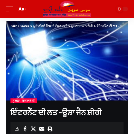
Aa
Suhi Saver
>
ਪੁਰਾਣੀਆਂ ਲਿਖਤਾਂ ਦੇਖਣ ਲਈ
>
ਸੂਚਨਾ-ਤਕਨਾਲੋਜੀ
>
ਇੰਟਰਨੈੱਟ ਦੀ ਲਤ -ਊਸ਼ਾ ਜੈਨ ਸ਼ੀਰੀ
ਸੂਚਨਾ-ਤਕਨਾਲੋਜੀ
ਇੰਟਰਨੈੱਟ ਦੀ ਲਤ -ਊਸ਼ਾ ਜੈਨ ਸ਼ੀਰੀ