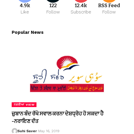
4.9k
122
12.4k
RSS Feed
Like
Follow
Subscribe
Follow
Popular News
ਨਜ਼ਰੀਆ VIEW
ਜ਼ੁਬਾਨ ਬੰਦ ਰੱਖੋ ਸਵਾਲ ਕਰਨਾ ਦੇਸ਼ਧ੍ਰੋਹ ਹੋ ਸਕਦਾ ਹੈ
-ਨਰਾਇਣ ਦੱਤ
Suhi Saver
May 16, 2019