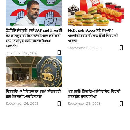
ਲੋੜੀਂਦੀਆਂ ਜ਼ਰੂਰੀ ਖਾਦਾਂ DAP and Urea ਦੀ
McDonals, Apple ਸਣੇ ਵੱਖ-ਵੱਖ
ਤੋਟ ਨਾਲ ਜੂਝ ਰਹੇ ਕਿਸਾਨਾਂ ਦੀ ਮਦਦ ਲਈ ਕੋਈ
ਅਮਰੀਕੀ ਬਰਾਂਡਾਂ ਖਿਲਾਫ਼ ਉੱਠੀ ਵਿਰੋਧ ਦੀ
ਕਦਮ ਨਹੀਂ ਚੁੱਕ ਰਹੀ ਸਰਕਾਰ: Rahul
ਆਵਾਜ਼
Gandhi
September 26, 2025
September 26, 2025
ਵਿਸ਼ਵਵਿਆਪੀ ਵਿਕਾਸ ਦਾ ਪ੍ਰਮੁੱਖ ਕੇਂਦਰ ਬਣੀ
ਖੁਸ਼ਖਬਰੀ! ਡਿੱਗ ਗਿਆ ਸੋਨੇ ਦਾ ਰੇਟ, ਫਿਰ ਵੀ
ਹੋਈ ਹੈ ਭਾਰਤੀ ਅਰਥਵਿਵਸਥਾ
ਵਰਤੋ ਇਹ ਸਾਵਧਾਨੀਆਂ
September 26, 2025
September 26, 2025