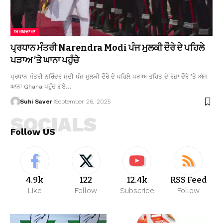
ਅਰਥਚਾਰਾ
ਪ੍ਰਧਾਨ ਮੰਤਰੀ Narendra Modi ਪੰਜ ਮੁਲਕੀ ਦੌਰੇ ਦੇ ਪਹਿਲੇ
ਪੜਾਅ ’ਤੇ ਘਾਨਾ ਪਹੁੰਚੇ
ਪ੍ਰਧਾਨ ਮੰਤਰੀ ਨਰਿੰਦਰ ਮੋਦੀ ਪੰਜ ਮੁਲਕੀ ਦੌਰੇ ਦੇ ਪਹਿਲੇ ਪੜਾਅ ਤਹਿਤ ਦੋ ਰੋਜ਼ਾ ਦੌਰੇ ’ਤੇ ਅੱਜ
ਘਾਨਾ Ghana ਪਹੁੰਚ ਗਏ…
Suhi Saver
September 26, 2025
SOCIALS
Follow US
4.9k
122
12.4k
RSS Feed
Like
Follow
Subscribe
Follow