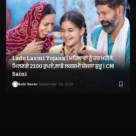
Lado Laxmi Yojana | ਮਹਿਲਾਵਾਂ ਨੂੰ ਹਰ ਮਹੀਨੇ
ਮਿਲਣਗੇ 2100 ਰੁਪਏ,ਲਾਡੋ ਲਕਸ਼ਮੀ ਯੋਜਨਾ ਸ਼ੁਰੂ | CM
Saini
Suhi Saver
September 26, 2025