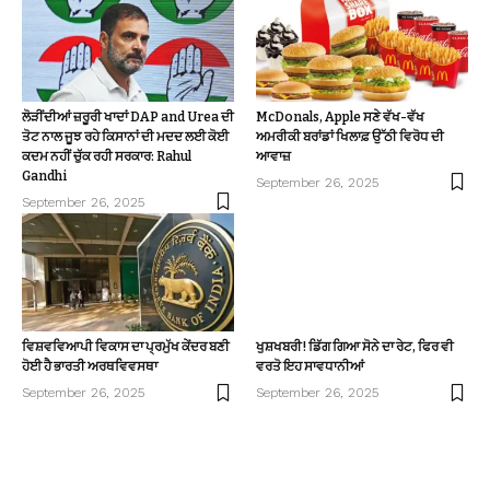
ਲੋੜੀਂਦੀਆਂ ਜ਼ਰੂਰੀ ਖਾਦਾਂ DAP and Urea ਦੀ
McDonals, Apple ਸਣੇ ਵੱਖ-ਵੱਖ
ਤੋਟ ਨਾਲ ਜੂਝ ਰਹੇ ਕਿਸਾਨਾਂ ਦੀ ਮਦਦ ਲਈ ਕੋਈ
ਅਮਰੀਕੀ ਬਰਾਂਡਾਂ ਖਿਲਾਫ਼ ਉੱਠੀ ਵਿਰੋਧ ਦੀ
ਕਦਮ ਨਹੀਂ ਚੁੱਕ ਰਹੀ ਸਰਕਾਰ: Rahul
ਆਵਾਜ਼
Gandhi
September 26, 2025
September 26, 2025
ਵਿਸ਼ਵਵਿਆਪੀ ਵਿਕਾਸ ਦਾ ਪ੍ਰਮੁੱਖ ਕੇਂਦਰ ਬਣੀ
ਖੁਸ਼ਖਬਰੀ! ਡਿੱਗ ਗਿਆ ਸੋਨੇ ਦਾ ਰੇਟ, ਫਿਰ ਵੀ
ਹੋਈ ਹੈ ਭਾਰਤੀ ਅਰਥਵਿਵਸਥਾ
ਵਰਤੋ ਇਹ ਸਾਵਧਾਨੀਆਂ
September 26, 2025
September 26, 2025