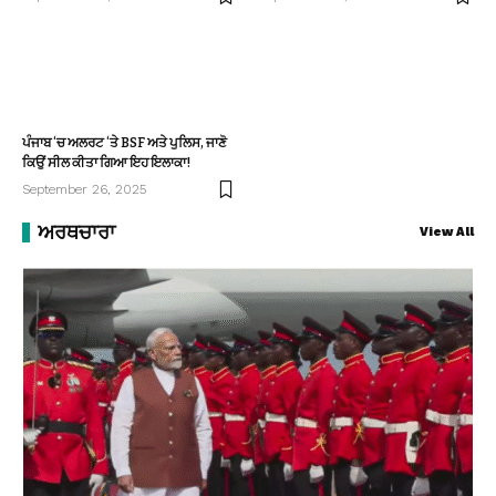
ਪੰਜਾਬ ‘ਚ ਅਲਰਟ ‘ਤੇ BSF ਅਤੇ ਪੁਲਿਸ, ਜਾਣੋ
ਕਿਉਂ ਸੀਲ ਕੀਤਾ ਗਿਆ ਇਹ ਇਲਾਕਾ!
September 26, 2025
ਅਰਥਚਾਰਾ
View All