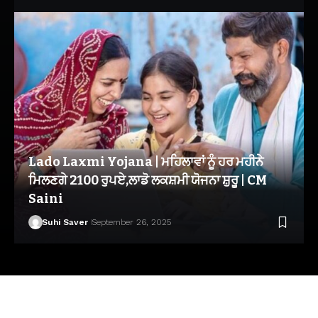
Lado Laxmi Yojana | ਮਹਿਲਾਵਾਂ ਨੂੰ ਹਰ ਮਹੀਨੇ
ਮਿਲਣਗੇ 2100 ਰੁਪਏ,ਲਾਡੋ ਲਕਸ਼ਮੀ ਯੋਜਨਾ ਸ਼ੁਰੂ | CM
Saini
Suhi Saver
September 26, 2025