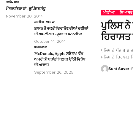
ਕਾਵਿ-ਸ਼ਾਰ
ਮੈਂ ਚਲ ਰਿਹਾ ਹਾਂ -ਰੁਪਿੰਦਰ ਸੰਧੂ
ਮੀਡੀਆ
ਸਿਆਸਤ
November 20, 2014
ਪੁਲਿਸ ਨੇ
ਨਜ਼ਰੀਆ VIEW
ਸ਼ਾਸਨ ਤੋਂ ਮੁਕਤੀ ਦਿਵਾਉਣ ਦੀਆਂ ਦਲੀਲਾਂ
ਹਿਰਾਸਤ 
ਦੀ ਅਸਲੀਅਤ -ਪ੍ਰਭਾਤ ਪਟਨਾਇਕ
October 14, 2014
ਅਰਥਚਾਰਾ
ਪੁਲਿਸ ਨੇ ਪੰਜਾਬ ਭਾ
McDonals, Apple ਸਣੇ ਵੱਖ-ਵੱਖ
ਪੁਲਿਸ ਨੇ ਹਿਰਾਸਤ ਵ
ਅਮਰੀਕੀ ਬਰਾਂਡਾਂ ਖਿਲਾਫ਼ ਉੱਠੀ ਵਿਰੋਧ
ਦੀ ਆਵਾਜ਼
Suhi Saver
September 26, 2025