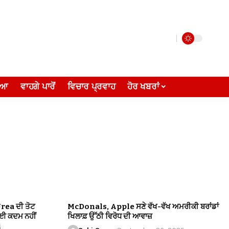
ੀਆ
ਵਾਹਗੇ ਪਾਰੋਂ
ਵਿਚਾਰ ਪ੍ਰਵਾਹ
ਹੋਰ ਖਬਰਾਂ
Urea ਦੀ ਤੋਟ
McDonals, Apple ਸਣੇ ਵੱਖ-ਵੱਖ ਅਮਰੀਕੀ ਬਰਾਂਡਾਂ
ੋਈ ਕਦਮ ਨਹੀਂ
ਖਿਲਾਫ਼ ਉੱਠੀ ਵਿਰੋਧ ਦੀ ਆਵਾਜ਼
i