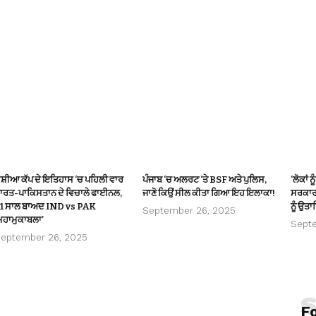
ਸ਼ੀਆ ਕੱਪ ਦੇ ਇਤਿਹਾਸ ‘ਚ ਪਹਿਲੀ ਵਾਰ
ਪੰਜਾਬ ‘ਚ ਅਲਰਟ ‘ਤੇ BSF ਅਤੇ ਪੁਲਿਸ,
‘ਲੋਕਾਂ ਨ
ਾਰਤ-ਪਾਕਿਸਤਾਨ ਦੇ ਵਿਚਾਲੇ ਫਾਈਨਲ,
ਜਾਣੋ ਕਿਉਂ ਸੀਲ ਕੀਤਾ ਗਿਆ ਇਹ ਇਲਾਕਾ!
ਸਰਕਾਰ 
1 ਸਾਲ ਬਾਅਦ IND vs PAK
ਨੂੰ ਉਤ
September 26, 2025
ਮਹਾਮੁਕਾਬਲਾ’
Sept
eptember 26, 2025
F