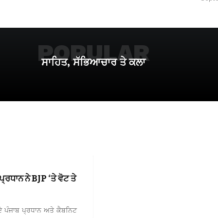
POPULAR
ਸਾਹਿਤ, ਸੱਭਿਆਚਾਰ ਤੇ ਕਲਾ
ਧਾਨ ਨੇ BJP ‘ਤੇ ਵੋਟ ਤੇ
 ਪੰਜਾਬ ਪ੍ਰਧਾਨ ਅਤੇ ਕੈਬਨਿਟ