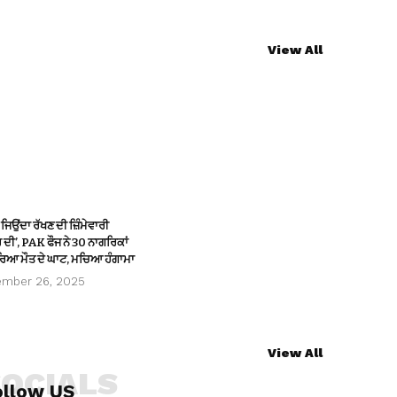
View All
ੂੰ ਜਿਉਂਦਾ ਰੱਖਣ ਦੀ ਜ਼ਿੰਮੇਵਾਰੀ
ਦੀ’, PAK ਫੌਜ ਨੇ 30 ਨਾਗਰਿਕਾਂ
ਾਰਿਆ ਮੌਤ ਦੇ ਘਾਟ, ਮਚਿਆ ਹੰਗਾਮਾ
ember 26, 2025
View All
SOCIALS
ollow US