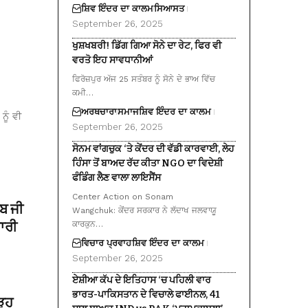
ਸ਼ਿਵ ਇੰਦਰ ਦਾ ਕਾਲਮ
ਸਿਆਸਤ
September 26, 2025
ਖੁਸ਼ਖਬਰੀ! ਡਿੱਗ ਗਿਆ ਸੋਨੇ ਦਾ ਰੇਟ, ਫਿਰ ਵੀ
ਵਰਤੋ ਇਹ ਸਾਵਧਾਨੀਆਂ
ਫਿਰੋਜ਼ਪੁਰ ਅੱਜ 25 ਸਤੰਬਰ ਨੂੰ ਸੋਨੇ ਦੇ ਭਾਅ ਵਿੱਚ
ਕਮੀ…
ਅਰਥਚਾਰਾ
ਸਮਾਜ
ਸ਼ਿਵ ਇੰਦਰ ਦਾ ਕਾਲਮ
ਨੂੰ ਵੀ
September 26, 2025
ਸੋਨਮ ਵਾਂਗਚੁਕ ‘ਤੇ ਕੇਂਦਰ ਦੀ ਵੱਡੀ ਕਾਰਵਾਈ, ਲੇਹ
ਹਿੰਸਾ ਤੋਂ ਬਾਅਦ ਰੱਦ ਕੀਤਾ NGO ਦਾ ਵਿਦੇਸ਼ੀ
ਫੰਡਿੰਗ ਲੈਣ ਵਾਲਾ ਲਾਇਸੈਂਸ
Center Action on Sonam
ਿਬ ਜੀ
Wangchuk: ਕੇਂਦਰ ਸਰਕਾਰ ਨੇ ਲੱਦਾਖ ਜਲਵਾਯੂ
ਾਰੀ
ਕਾਰਕੁਨ…
ਵਿਚਾਰ ਪ੍ਰਵਾਹ
ਸ਼ਿਵ ਇੰਦਰ ਦਾ ਕਾਲਮ
September 26, 2025
ਏਸ਼ੀਆ ਕੱਪ ਦੇ ਇਤਿਹਾਸ ‘ਚ ਪਹਿਲੀ ਵਾਰ
ਭਾਰਤ-ਪਾਕਿਸਤਾਨ ਦੇ ਵਿਚਾਲੇ ਫਾਈਨਲ, 41
ੜ੍ਹ