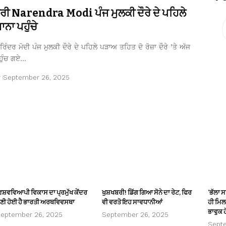
ਤਰੀ Narendra Modi ਪੰਜ ਮੁਲਕੀ ਦੌਰੇ ਦੇ ਪਹਿਲੇ
ਨਾ ਪਹੁੰਚੇ
ਿੰਦਰ ਮੋਦੀ ਪੰਜ ਮੁਲਕੀ ਦੌਰੇ ਦੇ ਪਹਿਲੇ ਪੜਾਅ ਤਹਿਤ ਦੋ ਰੋਜ਼ਾ ਦੌਰੇ ’ਤੇ ਅੱਜ
ਹੁੰਚ ਗਏ…
r
September 26, 2025
ਿਸ਼ਵਵਿਆਪੀ ਵਿਕਾਸ ਦਾ ਪ੍ਰਮੁੱਖ ਕੇਂਦਰ
ਖੁਸ਼ਖਬਰੀ! ਡਿੱਗ ਗਿਆ ਸੋਨੇ ਦਾ ਰੇਟ, ਫਿਰ
‘ਭੱਲਾ 
ਣੀ ਹੋਈ ਹੈ ਭਾਰਤੀ ਅਰਥਵਿਵਸਥਾ
ਵੀ ਵਰਤੋ ਇਹ ਸਾਵਧਾਨੀਆਂ
ਹੀ ਮਿਲਦ
ਭਾਵੁਕ ਹ
eptember 26, 2025
September 26, 2025
Sept