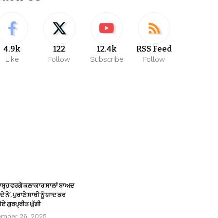
4.9k
122
12.4k
RSS Feed
Like
Follow
Subscribe
Follow
ਸਾਬ੍ਹ ਵਰਗੇ ਕਲਾਕਾਰ ਸਾਲਾਂ ਬਾਅਦ
ੇ ਨੇ’, ਪੁਰਾਣੇ ਸਾਥੀ ਨੂੰ ਯਾਦ ਕਰ
ੋਏ ਗੁਰਪ੍ਰੀਤ ਘੁੱਗੀ
ember 26, 2025