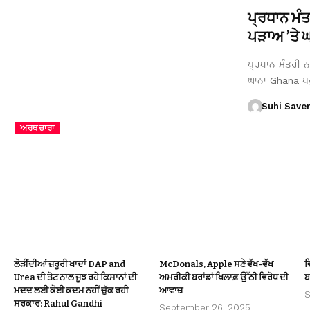
ਪ੍ਰਧਾਨ ਮੰ
ਪੜਾਅ ’ਤੇ ਘਾ
ਪ੍ਰਧਾਨ ਮੰਤਰੀ ਨਰ
ਘਾਨਾ Ghana ਪ
Suhi Save
ਅਰਥਚਾਰਾ
ਲੋੜੀਂਦੀਆਂ ਜ਼ਰੂਰੀ ਖਾਦਾਂ DAP and
McDonals, Apple ਸਣੇ ਵੱਖ-ਵੱਖ
ਵ
Urea ਦੀ ਤੋਟ ਨਾਲ ਜੂਝ ਰਹੇ ਕਿਸਾਨਾਂ ਦੀ
ਅਮਰੀਕੀ ਬਰਾਂਡਾਂ ਖਿਲਾਫ਼ ਉੱਠੀ ਵਿਰੋਧ ਦੀ
ਬ
ਮਦਦ ਲਈ ਕੋਈ ਕਦਮ ਨਹੀਂ ਚੁੱਕ ਰਹੀ
ਆਵਾਜ਼
S
ਸਰਕਾਰ: Rahul Gandhi
September 26, 2025