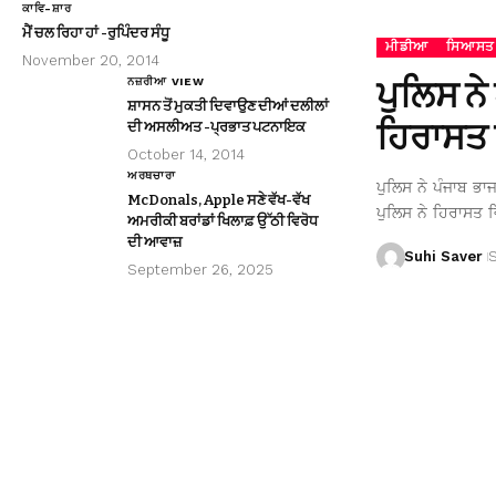
ਕਾਵਿ-ਸ਼ਾਰ
ਮੈਂ ਚਲ ਰਿਹਾ ਹਾਂ -ਰੁਪਿੰਦਰ ਸੰਧੂ
ਮੀਡੀਆ
ਸਿਆਸਤ
November 20, 2014
ਪੁਲਿਸ ਨੇ
ਨਜ਼ਰੀਆ VIEW
ਸ਼ਾਸਨ ਤੋਂ ਮੁਕਤੀ ਦਿਵਾਉਣ ਦੀਆਂ ਦਲੀਲਾਂ
ਹਿਰਾਸਤ 
ਦੀ ਅਸਲੀਅਤ -ਪ੍ਰਭਾਤ ਪਟਨਾਇਕ
October 14, 2014
ਅਰਥਚਾਰਾ
ਪੁਲਿਸ ਨੇ ਪੰਜਾਬ ਭਾ
McDonals, Apple ਸਣੇ ਵੱਖ-ਵੱਖ
ਪੁਲਿਸ ਨੇ ਹਿਰਾਸਤ ਵ
ਅਮਰੀਕੀ ਬਰਾਂਡਾਂ ਖਿਲਾਫ਼ ਉੱਠੀ ਵਿਰੋਧ
ਦੀ ਆਵਾਜ਼
Suhi Saver
September 26, 2025