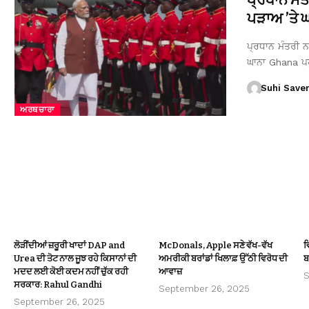
ਪੜਾਅ ’ਤੇ ਘਾ
ਪ੍ਰਧਾਨ ਮੰਤਰੀ ਨਰ
ਘਾਨਾ Ghana ਪ
Suhi Save
ਅਰਥਚਾਰਾ
ਲੋੜੀਂਦੀਆਂ ਜ਼ਰੂਰੀ ਖਾਦਾਂ DAP and
McDonals, Apple ਸਣੇ ਵੱਖ-ਵੱਖ
ਵ
Urea ਦੀ ਤੋਟ ਨਾਲ ਜੂਝ ਰਹੇ ਕਿਸਾਨਾਂ ਦੀ
ਅਮਰੀਕੀ ਬਰਾਂਡਾਂ ਖਿਲਾਫ਼ ਉੱਠੀ ਵਿਰੋਧ ਦੀ
ਬ
ਮਦਦ ਲਈ ਕੋਈ ਕਦਮ ਨਹੀਂ ਚੁੱਕ ਰਹੀ
ਆਵਾਜ਼
S
ਸਰਕਾਰ: Rahul Gandhi
September 26, 2025
September 26, 2025