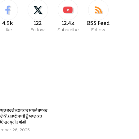
4.9k
122
12.4k
RSS Feed
Like
Follow
Subscribe
Follow
ਸਾਬ੍ਹ ਵਰਗੇ ਕਲਾਕਾਰ ਸਾਲਾਂ ਬਾਅਦ
ੇ ਨੇ’, ਪੁਰਾਣੇ ਸਾਥੀ ਨੂੰ ਯਾਦ ਕਰ
ੋਏ ਗੁਰਪ੍ਰੀਤ ਘੁੱਗੀ
ember 26, 2025