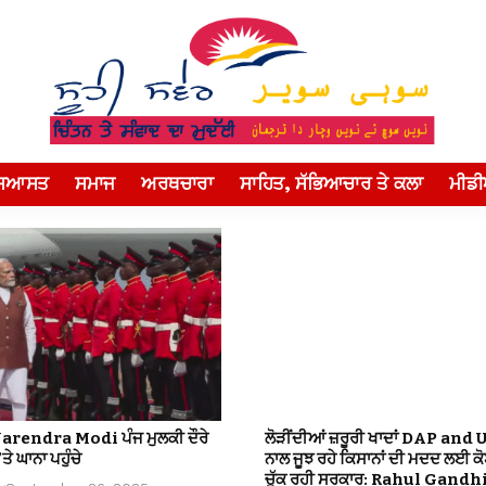
ਸਿਆਸਤ
ਸਮਾਜ
ਅਰਥਚਾਰਾ
ਸਾਹਿਤ, ਸੱਭਿਆਚਾਰ ਤੇ ਕਲਾ
ਮੀਡ
Narendra Modi ਪੰਜ ਮੁਲਕੀ ਦੌਰੇ
ਲੋੜੀਂਦੀਆਂ ਜ਼ਰੂਰੀ ਖਾਦਾਂ DAP and 
ਤੇ ਘਾਨਾ ਪਹੁੰਚੇ
ਨਾਲ ਜੂਝ ਰਹੇ ਕਿਸਾਨਾਂ ਦੀ ਮਦਦ ਲਈ ਕ
ਚੁੱਕ ਰਹੀ ਸਰਕਾਰ: Rahul Gandh