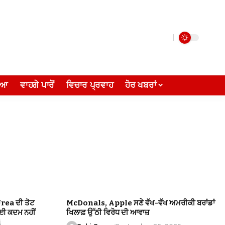
ੀਆ
ਵਾਹਗੇ ਪਾਰੋਂ
ਵਿਚਾਰ ਪ੍ਰਵਾਹ
ਹੋਰ ਖਬਰਾਂ
Urea ਦੀ ਤੋਟ
McDonals, Apple ਸਣੇ ਵੱਖ-ਵੱਖ ਅਮਰੀਕੀ ਬਰਾਂਡਾਂ
ੋਈ ਕਦਮ ਨਹੀਂ
ਖਿਲਾਫ਼ ਉੱਠੀ ਵਿਰੋਧ ਦੀ ਆਵਾਜ਼
i