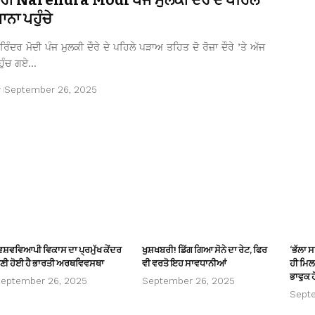
ਨਾ ਪਹੁੰਚੇ
ਿੰਦਰ ਮੋਦੀ ਪੰਜ ਮੁਲਕੀ ਦੌਰੇ ਦੇ ਪਹਿਲੇ ਪੜਾਅ ਤਹਿਤ ਦੋ ਰੋਜ਼ਾ ਦੌਰੇ ’ਤੇ ਅੱਜ
ਹੁੰਚ ਗਏ…
r
September 26, 2025
ਿਸ਼ਵਵਿਆਪੀ ਵਿਕਾਸ ਦਾ ਪ੍ਰਮੁੱਖ ਕੇਂਦਰ
ਖੁਸ਼ਖਬਰੀ! ਡਿੱਗ ਗਿਆ ਸੋਨੇ ਦਾ ਰੇਟ, ਫਿਰ
‘ਭੱਲਾ 
ਣੀ ਹੋਈ ਹੈ ਭਾਰਤੀ ਅਰਥਵਿਵਸਥਾ
ਵੀ ਵਰਤੋ ਇਹ ਸਾਵਧਾਨੀਆਂ
ਹੀ ਮਿਲਦ
ਭਾਵੁਕ ਹ
eptember 26, 2025
September 26, 2025
Sept