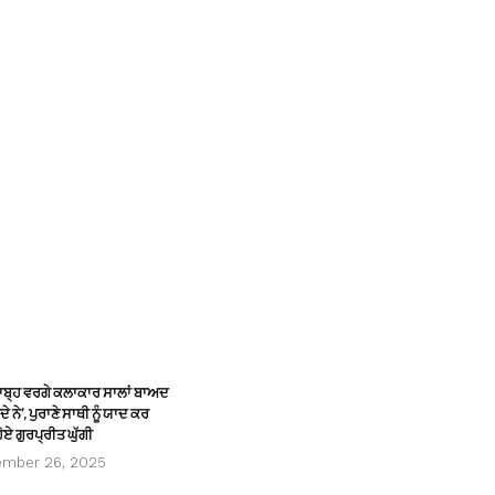
ਸਾਬ੍ਹ ਵਰਗੇ ਕਲਾਕਾਰ ਸਾਲਾਂ ਬਾਅਦ
ੇ ਨੇ’, ਪੁਰਾਣੇ ਸਾਥੀ ਨੂੰ ਯਾਦ ਕਰ
ੋਏ ਗੁਰਪ੍ਰੀਤ ਘੁੱਗੀ
ember 26, 2025