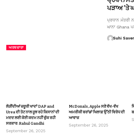
ਪੜਾਅ ’ਤੇ ਘਾ
ਪ੍ਰਧਾਨ ਮੰਤਰੀ ਨਰ
ਘਾਨਾ Ghana ਪ
Suhi Save
ਅਰਥਚਾਰਾ
ਲੋੜੀਂਦੀਆਂ ਜ਼ਰੂਰੀ ਖਾਦਾਂ DAP and
McDonals, Apple ਸਣੇ ਵੱਖ-ਵੱਖ
ਵ
Urea ਦੀ ਤੋਟ ਨਾਲ ਜੂਝ ਰਹੇ ਕਿਸਾਨਾਂ ਦੀ
ਅਮਰੀਕੀ ਬਰਾਂਡਾਂ ਖਿਲਾਫ਼ ਉੱਠੀ ਵਿਰੋਧ ਦੀ
ਬ
ਮਦਦ ਲਈ ਕੋਈ ਕਦਮ ਨਹੀਂ ਚੁੱਕ ਰਹੀ
ਆਵਾਜ਼
S
ਸਰਕਾਰ: Rahul Gandhi
September 26, 2025
September 26, 2025