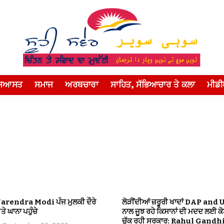
ਸਿਆਸਤ
ਸਮਾਜ
ਅਰਥਚਾਰਾ
ਸਾਹਿਤ, ਸੱਭਿਆਚਾਰ ਤੇ ਕਲਾ
ਮੀਡ
Narendra Modi ਪੰਜ ਮੁਲਕੀ ਦੌਰੇ
ਲੋੜੀਂਦੀਆਂ ਜ਼ਰੂਰੀ ਖਾਦਾਂ DAP and 
ਤੇ ਘਾਨਾ ਪਹੁੰਚੇ
ਨਾਲ ਜੂਝ ਰਹੇ ਕਿਸਾਨਾਂ ਦੀ ਮਦਦ ਲਈ ਕ
ਚੁੱਕ ਰਹੀ ਸਰਕਾਰ: Rahul Gandh