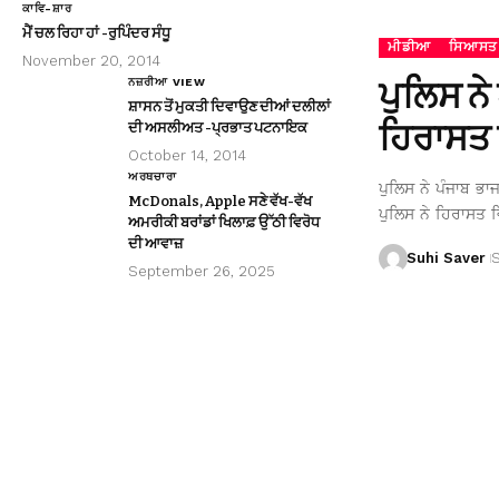
ਕਾਵਿ-ਸ਼ਾਰ
ਮੈਂ ਚਲ ਰਿਹਾ ਹਾਂ -ਰੁਪਿੰਦਰ ਸੰਧੂ
ਮੀਡੀਆ
ਸਿਆਸਤ
November 20, 2014
ਪੁਲਿਸ ਨੇ
ਨਜ਼ਰੀਆ VIEW
ਸ਼ਾਸਨ ਤੋਂ ਮੁਕਤੀ ਦਿਵਾਉਣ ਦੀਆਂ ਦਲੀਲਾਂ
ਹਿਰਾਸਤ 
ਦੀ ਅਸਲੀਅਤ -ਪ੍ਰਭਾਤ ਪਟਨਾਇਕ
October 14, 2014
ਅਰਥਚਾਰਾ
ਪੁਲਿਸ ਨੇ ਪੰਜਾਬ ਭਾ
McDonals, Apple ਸਣੇ ਵੱਖ-ਵੱਖ
ਪੁਲਿਸ ਨੇ ਹਿਰਾਸਤ ਵ
ਅਮਰੀਕੀ ਬਰਾਂਡਾਂ ਖਿਲਾਫ਼ ਉੱਠੀ ਵਿਰੋਧ
ਦੀ ਆਵਾਜ਼
Suhi Saver
September 26, 2025