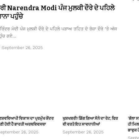
ਤਰੀ Narendra Modi ਪੰਜ ਮੁਲਕੀ ਦੌਰੇ ਦੇ ਪਹਿਲੇ
ਨਾ ਪਹੁੰਚੇ
ਿੰਦਰ ਮੋਦੀ ਪੰਜ ਮੁਲਕੀ ਦੌਰੇ ਦੇ ਪਹਿਲੇ ਪੜਾਅ ਤਹਿਤ ਦੋ ਰੋਜ਼ਾ ਦੌਰੇ ’ਤੇ ਅੱਜ
ਹੁੰਚ ਗਏ…
r
September 26, 2025
ਿਸ਼ਵਵਿਆਪੀ ਵਿਕਾਸ ਦਾ ਪ੍ਰਮੁੱਖ ਕੇਂਦਰ
ਖੁਸ਼ਖਬਰੀ! ਡਿੱਗ ਗਿਆ ਸੋਨੇ ਦਾ ਰੇਟ, ਫਿਰ
‘ਭੱਲਾ 
ਣੀ ਹੋਈ ਹੈ ਭਾਰਤੀ ਅਰਥਵਿਵਸਥਾ
ਵੀ ਵਰਤੋ ਇਹ ਸਾਵਧਾਨੀਆਂ
ਹੀ ਮਿਲਦ
ਭਾਵੁਕ ਹ
eptember 26, 2025
September 26, 2025
Sept