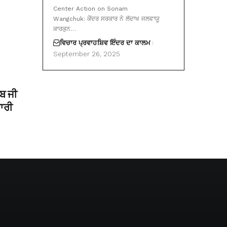
Center Action on Sonam
Wangchuk: ਕੇਂਦਰ ਸਰਕਾਰ ਨੇ ਲੱਦਾਖ ਜਲਵਾਯੂ
ਕਾਰਕੁਨ…
ਵਿਚਾਰ ਪ੍ਰਵਾਹ
ਸ਼ਿਵ ਇੰਦਰ ਦਾ ਕਾਲਮ
September 26, 2025
ਿਬ ਜੀ
ਾਰੀ