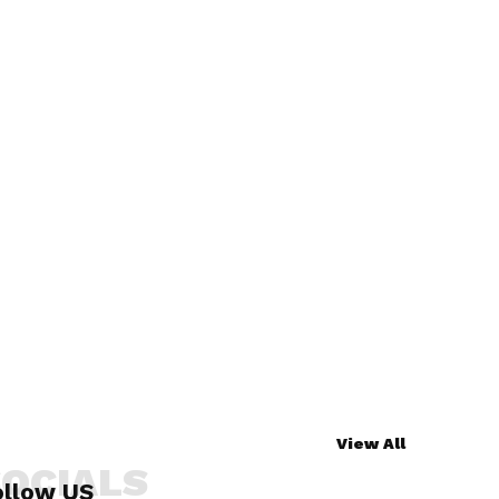
View All
SOCIALS
ollow US