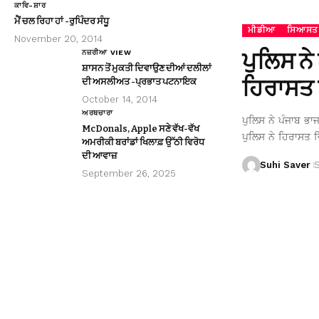
ਕਾਵਿ-ਸ਼ਾਰ
ਮੈਂ ਚਲ ਰਿਹਾ ਹਾਂ -ਰੁਪਿੰਦਰ ਸੰਧੂ
ਮੀਡੀਆ
ਸਿਆਸਤ
November 20, 2014
ਪੁਲਿਸ ਨੇ
ਨਜ਼ਰੀਆ VIEW
ਸ਼ਾਸਨ ਤੋਂ ਮੁਕਤੀ ਦਿਵਾਉਣ ਦੀਆਂ ਦਲੀਲਾਂ
ਹਿਰਾਸਤ 
ਦੀ ਅਸਲੀਅਤ -ਪ੍ਰਭਾਤ ਪਟਨਾਇਕ
October 14, 2014
ਅਰਥਚਾਰਾ
ਪੁਲਿਸ ਨੇ ਪੰਜਾਬ ਭਾ
McDonals, Apple ਸਣੇ ਵੱਖ-ਵੱਖ
ਪੁਲਿਸ ਨੇ ਹਿਰਾਸਤ ਵ
ਅਮਰੀਕੀ ਬਰਾਂਡਾਂ ਖਿਲਾਫ਼ ਉੱਠੀ ਵਿਰੋਧ
ਦੀ ਆਵਾਜ਼
Suhi Saver
September 26, 2025