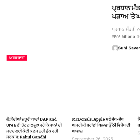
ਪ੍ਰਧਾਨ ਮੰ
ਪੜਾਅ ’ਤੇ ਘਾ
ਪ੍ਰਧਾਨ ਮੰਤਰੀ ਨਰ
ਘਾਨਾ Ghana ਪ
Suhi Save
ਅਰਥਚਾਰਾ
ਲੋੜੀਂਦੀਆਂ ਜ਼ਰੂਰੀ ਖਾਦਾਂ DAP and
McDonals, Apple ਸਣੇ ਵੱਖ-ਵੱਖ
ਵ
Urea ਦੀ ਤੋਟ ਨਾਲ ਜੂਝ ਰਹੇ ਕਿਸਾਨਾਂ ਦੀ
ਅਮਰੀਕੀ ਬਰਾਂਡਾਂ ਖਿਲਾਫ਼ ਉੱਠੀ ਵਿਰੋਧ ਦੀ
ਬ
ਮਦਦ ਲਈ ਕੋਈ ਕਦਮ ਨਹੀਂ ਚੁੱਕ ਰਹੀ
ਆਵਾਜ਼
S
ਸਰਕਾਰ: Rahul Gandhi
September 26, 2025