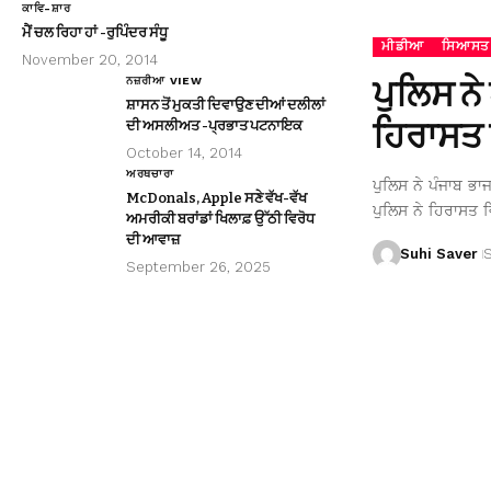
ਕਾਵਿ-ਸ਼ਾਰ
ਮੈਂ ਚਲ ਰਿਹਾ ਹਾਂ -ਰੁਪਿੰਦਰ ਸੰਧੂ
ਮੀਡੀਆ
ਸਿਆਸਤ
November 20, 2014
ਪੁਲਿਸ ਨੇ
ਨਜ਼ਰੀਆ VIEW
ਸ਼ਾਸਨ ਤੋਂ ਮੁਕਤੀ ਦਿਵਾਉਣ ਦੀਆਂ ਦਲੀਲਾਂ
ਹਿਰਾਸਤ 
ਦੀ ਅਸਲੀਅਤ -ਪ੍ਰਭਾਤ ਪਟਨਾਇਕ
October 14, 2014
ਅਰਥਚਾਰਾ
ਪੁਲਿਸ ਨੇ ਪੰਜਾਬ ਭਾ
McDonals, Apple ਸਣੇ ਵੱਖ-ਵੱਖ
ਪੁਲਿਸ ਨੇ ਹਿਰਾਸਤ ਵ
ਅਮਰੀਕੀ ਬਰਾਂਡਾਂ ਖਿਲਾਫ਼ ਉੱਠੀ ਵਿਰੋਧ
ਦੀ ਆਵਾਜ਼
Suhi Saver
September 26, 2025