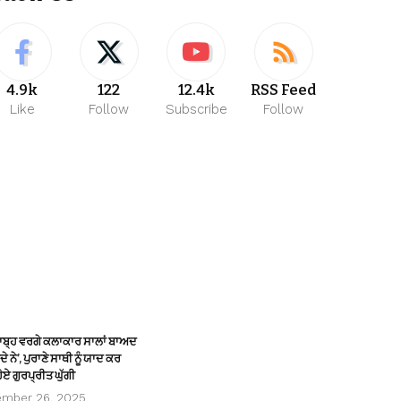
4.9k
122
12.4k
RSS Feed
Like
Follow
Subscribe
Follow
ਸਾਬ੍ਹ ਵਰਗੇ ਕਲਾਕਾਰ ਸਾਲਾਂ ਬਾਅਦ
ੇ ਨੇ’, ਪੁਰਾਣੇ ਸਾਥੀ ਨੂੰ ਯਾਦ ਕਰ
ੋਏ ਗੁਰਪ੍ਰੀਤ ਘੁੱਗੀ
ember 26, 2025