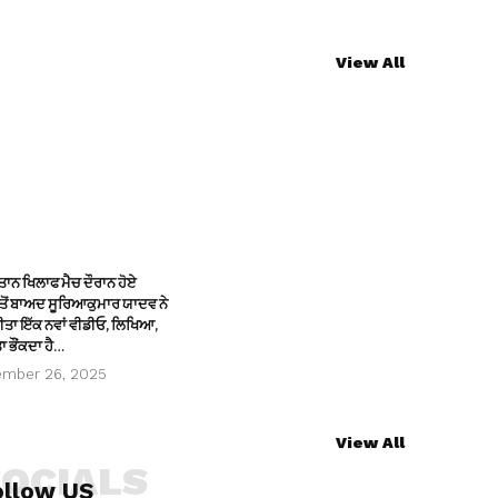
View All
ਾਨ ਖਿਲਾਫ ਮੈਚ ਦੌਰਾਨ ਹੋਏ
ਤੋਂ ਬਾਅਦ ਸੂਰਿਆਕੁਮਾਰ ਯਾਦਵ ਨੇ
ਕੀਤਾ ਇੱਕ ਨਵਾਂ ਵੀਡੀਓ, ਲਿਖਿਆ,
ਾ ਭੌਂਕਦਾ ਹੈ…
ember 26, 2025
View All
SOCIALS
ollow US