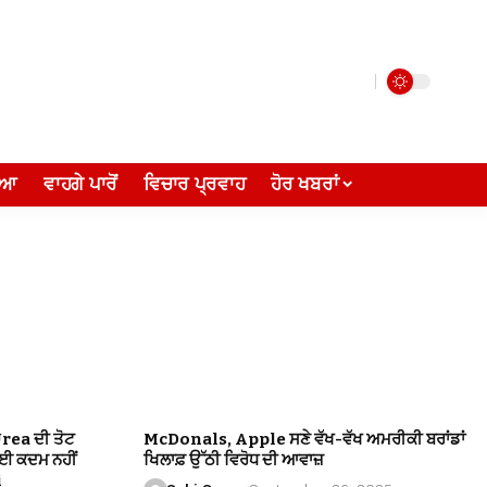
ੀਆ
ਵਾਹਗੇ ਪਾਰੋਂ
ਵਿਚਾਰ ਪ੍ਰਵਾਹ
ਹੋਰ ਖਬਰਾਂ
Urea ਦੀ ਤੋਟ
McDonals, Apple ਸਣੇ ਵੱਖ-ਵੱਖ ਅਮਰੀਕੀ ਬਰਾਂਡਾਂ
ੋਈ ਕਦਮ ਨਹੀਂ
ਖਿਲਾਫ਼ ਉੱਠੀ ਵਿਰੋਧ ਦੀ ਆਵਾਜ਼
i