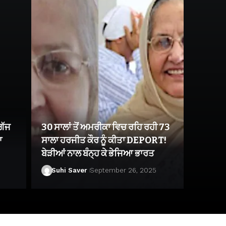
ਗੱਜ
30 ਸਾਲਾਂ ਤੋਂ ਅਮਰੀਕਾ ਵਿਚ ਰਹਿ ਰਹੀ 73
ਾ
ਸਾਲਾ ਹਰਜੀਤ ਕੌਰ ਨੂੰ ਕੀਤਾ DEPORT!
ਬੇੜੀਆਂ ਨਾਲ ਬੰਨ੍ਹ ਕੇ ਭੇਜਿਆ ਭਾਰਤ
Suhi Saver
September 26, 2025