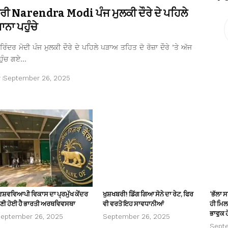
ਤਰੀ Narendra Modi ਪੰਜ ਮੁਲਕੀ ਦੌਰੇ ਦੇ ਪਹਿਲੇ
ਨਾ ਪਹੁੰਚੇ
ਿੰਦਰ ਮੋਦੀ ਪੰਜ ਮੁਲਕੀ ਦੌਰੇ ਦੇ ਪਹਿਲੇ ਪੜਾਅ ਤਹਿਤ ਦੋ ਰੋਜ਼ਾ ਦੌਰੇ ’ਤੇ ਅੱਜ
ਹੁੰਚ ਗਏ…
r
September 26, 2025
ਿਸ਼ਵਵਿਆਪੀ ਵਿਕਾਸ ਦਾ ਪ੍ਰਮੁੱਖ ਕੇਂਦਰ
ਖੁਸ਼ਖਬਰੀ! ਡਿੱਗ ਗਿਆ ਸੋਨੇ ਦਾ ਰੇਟ, ਫਿਰ
‘ਭੱਲਾ 
ਣੀ ਹੋਈ ਹੈ ਭਾਰਤੀ ਅਰਥਵਿਵਸਥਾ
ਵੀ ਵਰਤੋ ਇਹ ਸਾਵਧਾਨੀਆਂ
ਹੀ ਮਿਲਦ
ਭਾਵੁਕ ਹ
eptember 26, 2025
September 26, 2025
Sept