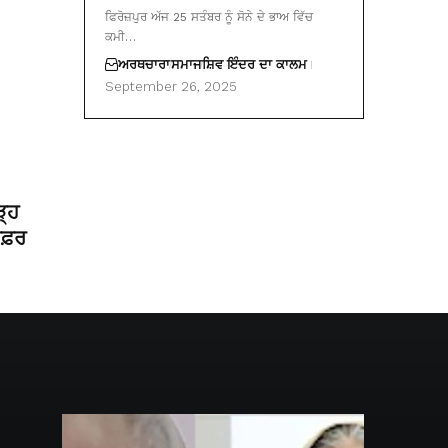
ਫਿਰੋਜ਼ਪੁਰ ਅੱਜ 25 ਸਤੰਬਰ ਨੂੰ ਸੋਨੇ ਦੇ ਭਾਅ ਵਿੱਚ
ਕਮੀ…
ਅਰਥਚਾਰਾ
ਸਮਾਜ
ਸ਼ਿਵ ਇੰਦਰ ਦਾ ਕਾਲਮ
September 26, 2025
ੜ੍ਹ
 ਸਫ਼ਰ