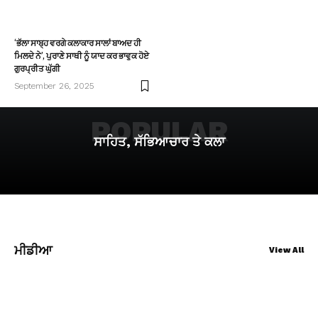
‘ਭੱਲਾ ਸਾਬ੍ਹ ਵਰਗੇ ਕਲਾਕਾਰ ਸਾਲਾਂ ਬਾਅਦ ਹੀ
ਮਿਲਦੇ ਨੇ’, ਪੁਰਾਣੇ ਸਾਥੀ ਨੂੰ ਯਾਦ ਕਰ ਭਾਵੁਕ ਹੋਏ
ਗੁਰਪ੍ਰੀਤ ਘੁੱਗੀ
September 26, 2025
POPULAR
ਸਾਹਿਤ, ਸੱਭਿਆਚਾਰ ਤੇ ਕਲਾ
ਮੀਡੀਆ
View All