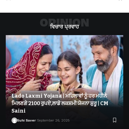
OPINION
ਵਿਚਾਰ ਪ੍ਰਵਾਹ
Lado Laxmi Yojana | ਮਹਿਲਾਵਾਂ ਨੂੰ ਹਰ ਮਹੀਨੇ
ਮਿਲਣਗੇ 2100 ਰੁਪਏ,ਲਾਡੋ ਲਕਸ਼ਮੀ ਯੋਜਨਾ ਸ਼ੁਰੂ | CM
Saini
Suhi Saver
September 26, 2025