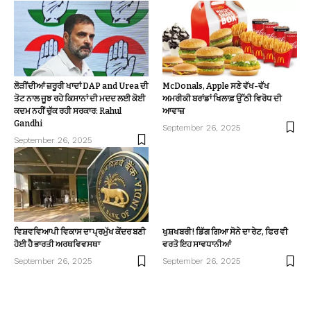
ਲੋੜੀਂਦੀਆਂ ਜ਼ਰੂਰੀ ਖਾਦਾਂ DAP and Urea ਦੀ
McDonals, Apple ਸਣੇ ਵੱਖ-ਵੱਖ
ਤੋਟ ਨਾਲ ਜੂਝ ਰਹੇ ਕਿਸਾਨਾਂ ਦੀ ਮਦਦ ਲਈ ਕੋਈ
ਅਮਰੀਕੀ ਬਰਾਂਡਾਂ ਖਿਲਾਫ਼ ਉੱਠੀ ਵਿਰੋਧ ਦੀ
ਕਦਮ ਨਹੀਂ ਚੁੱਕ ਰਹੀ ਸਰਕਾਰ: Rahul
ਆਵਾਜ਼
Gandhi
September 26, 2025
September 26, 2025
ਵਿਸ਼ਵਵਿਆਪੀ ਵਿਕਾਸ ਦਾ ਪ੍ਰਮੁੱਖ ਕੇਂਦਰ ਬਣੀ
ਖੁਸ਼ਖਬਰੀ! ਡਿੱਗ ਗਿਆ ਸੋਨੇ ਦਾ ਰੇਟ, ਫਿਰ ਵੀ
ਹੋਈ ਹੈ ਭਾਰਤੀ ਅਰਥਵਿਵਸਥਾ
ਵਰਤੋ ਇਹ ਸਾਵਧਾਨੀਆਂ
September 26, 2025
September 26, 2025