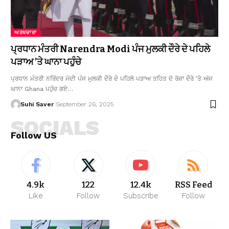
ਅਰਥਚਾਰਾ
ਪ੍ਰਧਾਨ ਮੰਤਰੀ Narendra Modi ਪੰਜ ਮੁਲਕੀ ਦੌਰੇ ਦੇ ਪਹਿਲੇ
ਪੜਾਅ ’ਤੇ ਘਾਨਾ ਪਹੁੰਚੇ
ਪ੍ਰਧਾਨ ਮੰਤਰੀ ਨਰਿੰਦਰ ਮੋਦੀ ਪੰਜ ਮੁਲਕੀ ਦੌਰੇ ਦੇ ਪਹਿਲੇ ਪੜਾਅ ਤਹਿਤ ਦੋ ਰੋਜ਼ਾ ਦੌਰੇ ’ਤੇ ਅੱਜ
ਘਾਨਾ Ghana ਪਹੁੰਚ ਗਏ…
Suhi Saver
September 26, 2025
SOCIALS
Follow US
4.9k
122
12.4k
RSS Feed
Like
Follow
Subscribe
Follow