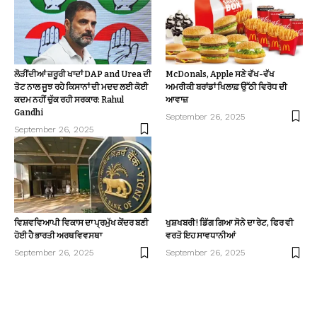
ਲੋੜੀਂਦੀਆਂ ਜ਼ਰੂਰੀ ਖਾਦਾਂ DAP and Urea ਦੀ
McDonals, Apple ਸਣੇ ਵੱਖ-ਵੱਖ
ਤੋਟ ਨਾਲ ਜੂਝ ਰਹੇ ਕਿਸਾਨਾਂ ਦੀ ਮਦਦ ਲਈ ਕੋਈ
ਅਮਰੀਕੀ ਬਰਾਂਡਾਂ ਖਿਲਾਫ਼ ਉੱਠੀ ਵਿਰੋਧ ਦੀ
ਕਦਮ ਨਹੀਂ ਚੁੱਕ ਰਹੀ ਸਰਕਾਰ: Rahul
ਆਵਾਜ਼
Gandhi
September 26, 2025
September 26, 2025
ਵਿਸ਼ਵਵਿਆਪੀ ਵਿਕਾਸ ਦਾ ਪ੍ਰਮੁੱਖ ਕੇਂਦਰ ਬਣੀ
ਖੁਸ਼ਖਬਰੀ! ਡਿੱਗ ਗਿਆ ਸੋਨੇ ਦਾ ਰੇਟ, ਫਿਰ ਵੀ
ਹੋਈ ਹੈ ਭਾਰਤੀ ਅਰਥਵਿਵਸਥਾ
ਵਰਤੋ ਇਹ ਸਾਵਧਾਨੀਆਂ
September 26, 2025
September 26, 2025