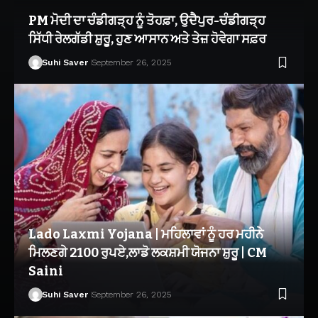
PM ਮੋਦੀ ਦਾ ਚੰਡੀਗੜ੍ਹ ਨੂੰ ਤੋਹਫ਼ਾ, ਉਦੈਪੁਰ-ਚੰਡੀਗੜ੍ਹ
ਸਿੱਧੀ ਰੇਲਗੱਡੀ ਸ਼ੁਰੂ, ਹੁਣ ਆਸਾਨ ਅਤੇ ਤੇਜ਼ ਹੋਵੇਗਾ ਸਫ਼ਰ
Suhi Saver
September 26, 2025
Lado Laxmi Yojana | ਮਹਿਲਾਵਾਂ ਨੂੰ ਹਰ ਮਹੀਨੇ
ਮਿਲਣਗੇ 2100 ਰੁਪਏ,ਲਾਡੋ ਲਕਸ਼ਮੀ ਯੋਜਨਾ ਸ਼ੁਰੂ | CM
Saini
Suhi Saver
September 26, 2025