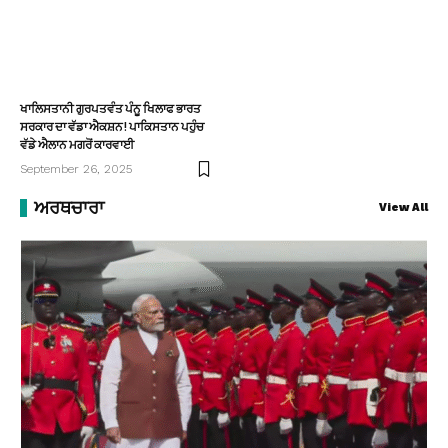
ਖਾਲਿਸਤਾਨੀ ਗੁਰਪਤਵੰਤ ਪੰਨੂ ਖਿਲਾਫ ਭਾਰਤ
ਸਰਕਾਰ ਦਾ ਵੱਡਾ ਐਕਸ਼ਨ! ਪਾਕਿਸਤਾਨ ਪਹੁੰਚ
ਵੱਡੇ ਐਲਾਨ ਮਗਰੋਂ ਕਾਰਵਾਈ
September 26, 2025
ਅਰਥਚਾਰਾ
View All