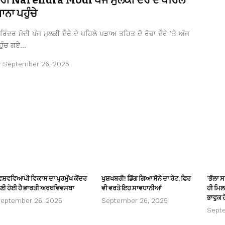
ਨਾ ਪਹੁੰਚੇ
ਿੰਦਰ ਮੋਦੀ ਪੰਜ ਮੁਲਕੀ ਦੌਰੇ ਦੇ ਪਹਿਲੇ ਪੜਾਅ ਤਹਿਤ ਦੋ ਰੋਜ਼ਾ ਦੌਰੇ ’ਤੇ ਅੱਜ
ਹੁੰਚ ਗਏ…
r
September 26, 2025
ਿਸ਼ਵਵਿਆਪੀ ਵਿਕਾਸ ਦਾ ਪ੍ਰਮੁੱਖ ਕੇਂਦਰ
ਖੁਸ਼ਖਬਰੀ! ਡਿੱਗ ਗਿਆ ਸੋਨੇ ਦਾ ਰੇਟ, ਫਿਰ
‘ਭੱਲਾ 
ਣੀ ਹੋਈ ਹੈ ਭਾਰਤੀ ਅਰਥਵਿਵਸਥਾ
ਵੀ ਵਰਤੋ ਇਹ ਸਾਵਧਾਨੀਆਂ
ਹੀ ਮਿਲਦ
ਭਾਵੁਕ ਹ
eptember 26, 2025
September 26, 2025
Sept