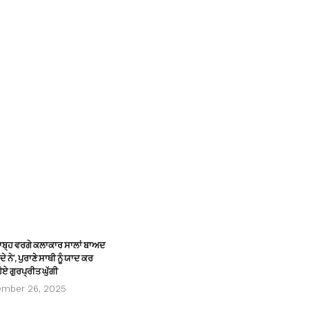
ਸਾਬ੍ਹ ਵਰਗੇ ਕਲਾਕਾਰ ਸਾਲਾਂ ਬਾਅਦ
ੇ ਨੇ’, ਪੁਰਾਣੇ ਸਾਥੀ ਨੂੰ ਯਾਦ ਕਰ
ੋਏ ਗੁਰਪ੍ਰੀਤ ਘੁੱਗੀ
ember 26, 2025