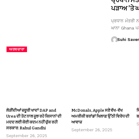
ਪੜਾਅ ’ਤੇ ਘਾ
ਪ੍ਰਧਾਨ ਮੰਤਰੀ ਨਰ
ਘਾਨਾ Ghana ਪ
Suhi Save
ਅਰਥਚਾਰਾ
ਲੋੜੀਂਦੀਆਂ ਜ਼ਰੂਰੀ ਖਾਦਾਂ DAP and
McDonals, Apple ਸਣੇ ਵੱਖ-ਵੱਖ
ਵ
Urea ਦੀ ਤੋਟ ਨਾਲ ਜੂਝ ਰਹੇ ਕਿਸਾਨਾਂ ਦੀ
ਅਮਰੀਕੀ ਬਰਾਂਡਾਂ ਖਿਲਾਫ਼ ਉੱਠੀ ਵਿਰੋਧ ਦੀ
ਬ
ਮਦਦ ਲਈ ਕੋਈ ਕਦਮ ਨਹੀਂ ਚੁੱਕ ਰਹੀ
ਆਵਾਜ਼
S
ਸਰਕਾਰ: Rahul Gandhi
September 26, 2025
September 26, 2025