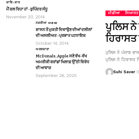
ਕਾਵਿ-ਸ਼ਾਰ
ਮੈਂ ਚਲ ਰਿਹਾ ਹਾਂ -ਰੁਪਿੰਦਰ ਸੰਧੂ
ਮੀਡੀਆ
ਸਿਆਸਤ
November 20, 2014
ਪੁਲਿਸ ਨੇ
ਨਜ਼ਰੀਆ VIEW
ਸ਼ਾਸਨ ਤੋਂ ਮੁਕਤੀ ਦਿਵਾਉਣ ਦੀਆਂ ਦਲੀਲਾਂ
ਹਿਰਾਸਤ 
ਦੀ ਅਸਲੀਅਤ -ਪ੍ਰਭਾਤ ਪਟਨਾਇਕ
October 14, 2014
ਅਰਥਚਾਰਾ
ਪੁਲਿਸ ਨੇ ਪੰਜਾਬ ਭਾ
McDonals, Apple ਸਣੇ ਵੱਖ-ਵੱਖ
ਪੁਲਿਸ ਨੇ ਹਿਰਾਸਤ ਵ
ਅਮਰੀਕੀ ਬਰਾਂਡਾਂ ਖਿਲਾਫ਼ ਉੱਠੀ ਵਿਰੋਧ
ਦੀ ਆਵਾਜ਼
Suhi Saver
September 26, 2025