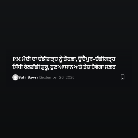
PM ਮੋਦੀ ਦਾ ਚੰਡੀਗੜ੍ਹ ਨੂੰ ਤੋਹਫ਼ਾ, ਉਦੈਪੁਰ-ਚੰਡੀਗੜ੍ਹ
ਸਿੱਧੀ ਰੇਲਗੱਡੀ ਸ਼ੁਰੂ, ਹੁਣ ਆਸਾਨ ਅਤੇ ਤੇਜ਼ ਹੋਵੇਗਾ ਸਫ਼ਰ
Suhi Saver
September 26, 2025