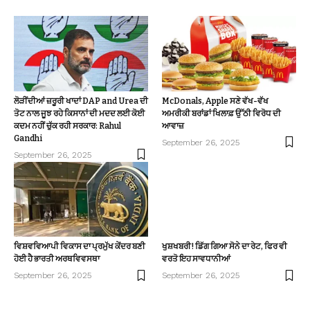
ਲੋੜੀਂਦੀਆਂ ਜ਼ਰੂਰੀ ਖਾਦਾਂ DAP and Urea ਦੀ
McDonals, Apple ਸਣੇ ਵੱਖ-ਵੱਖ
ਤੋਟ ਨਾਲ ਜੂਝ ਰਹੇ ਕਿਸਾਨਾਂ ਦੀ ਮਦਦ ਲਈ ਕੋਈ
ਅਮਰੀਕੀ ਬਰਾਂਡਾਂ ਖਿਲਾਫ਼ ਉੱਠੀ ਵਿਰੋਧ ਦੀ
ਕਦਮ ਨਹੀਂ ਚੁੱਕ ਰਹੀ ਸਰਕਾਰ: Rahul
ਆਵਾਜ਼
Gandhi
September 26, 2025
September 26, 2025
ਵਿਸ਼ਵਵਿਆਪੀ ਵਿਕਾਸ ਦਾ ਪ੍ਰਮੁੱਖ ਕੇਂਦਰ ਬਣੀ
ਖੁਸ਼ਖਬਰੀ! ਡਿੱਗ ਗਿਆ ਸੋਨੇ ਦਾ ਰੇਟ, ਫਿਰ ਵੀ
ਹੋਈ ਹੈ ਭਾਰਤੀ ਅਰਥਵਿਵਸਥਾ
ਵਰਤੋ ਇਹ ਸਾਵਧਾਨੀਆਂ
September 26, 2025
September 26, 2025