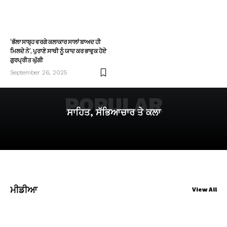
‘ਭੱਲਾ ਸਾਬ੍ਹ ਵਰਗੇ ਕਲਾਕਾਰ ਸਾਲਾਂ ਬਾਅਦ ਹੀ
ਮਿਲਦੇ ਨੇ’, ਪੁਰਾਣੇ ਸਾਥੀ ਨੂੰ ਯਾਦ ਕਰ ਭਾਵੁਕ ਹੋਏ
ਗੁਰਪ੍ਰੀਤ ਘੁੱਗੀ
September 26, 2025
POPULAR
ਸਾਹਿਤ, ਸੱਭਿਆਚਾਰ ਤੇ ਕਲਾ
ਮੀਡੀਆ
View All