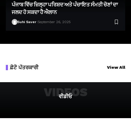
ਪੰਜਾਬ ਵਿੱਚ ਜ਼ਿਲ੍ਹਾ ਪਰਿਸ਼ਦ ਅਤੇ ਪੰਚਾਇਤ ਸੰਮਤੀ ਚੋਣਾਂ ਦਾ
ਜਲਦ ਹੋ ਸਕਦਾ ਹੈ ਐਲਾਨ
Suhi Saver
September 26, 2025
ਫ਼ੋਟੋ ਪੱਤਰਕਾਰੀ
View All
VIDEOS
ਵੀਡੀਓ