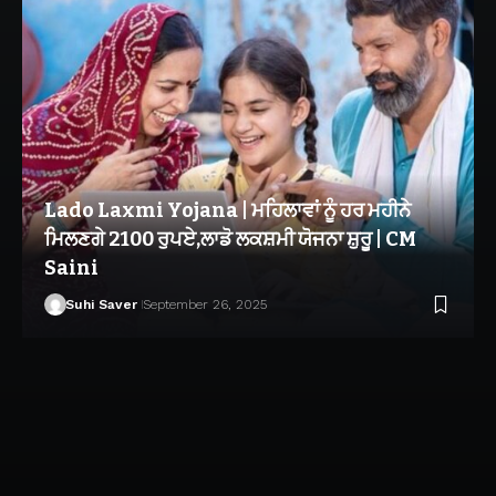
Lado Laxmi Yojana | ਮਹਿਲਾਵਾਂ ਨੂੰ ਹਰ ਮਹੀਨੇ
ਮਿਲਣਗੇ 2100 ਰੁਪਏ,ਲਾਡੋ ਲਕਸ਼ਮੀ ਯੋਜਨਾ ਸ਼ੁਰੂ | CM
Saini
Suhi Saver
September 26, 2025