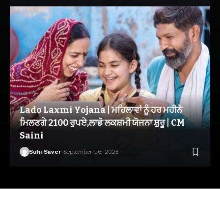
Lado Laxmi Yojana | ਮਹਿਲਾਵਾਂ ਨੂੰ ਹਰ ਮਹੀਨੇ
ਮਿਲਣਗੇ 2100 ਰੁਪਏ,ਲਾਡੋ ਲਕਸ਼ਮੀ ਯੋਜਨਾ ਸ਼ੁਰੂ | CM
Saini
Suhi Saver
September 26, 2025