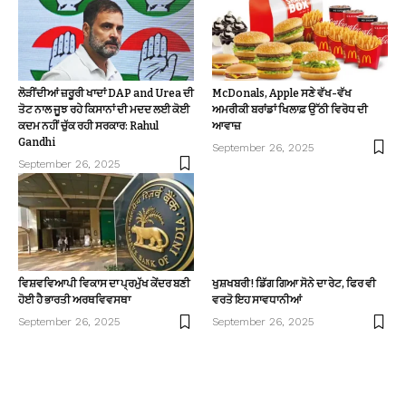
ਲੋੜੀਂਦੀਆਂ ਜ਼ਰੂਰੀ ਖਾਦਾਂ DAP and Urea ਦੀ
McDonals, Apple ਸਣੇ ਵੱਖ-ਵੱਖ
ਤੋਟ ਨਾਲ ਜੂਝ ਰਹੇ ਕਿਸਾਨਾਂ ਦੀ ਮਦਦ ਲਈ ਕੋਈ
ਅਮਰੀਕੀ ਬਰਾਂਡਾਂ ਖਿਲਾਫ਼ ਉੱਠੀ ਵਿਰੋਧ ਦੀ
ਕਦਮ ਨਹੀਂ ਚੁੱਕ ਰਹੀ ਸਰਕਾਰ: Rahul
ਆਵਾਜ਼
Gandhi
September 26, 2025
September 26, 2025
ਵਿਸ਼ਵਵਿਆਪੀ ਵਿਕਾਸ ਦਾ ਪ੍ਰਮੁੱਖ ਕੇਂਦਰ ਬਣੀ
ਖੁਸ਼ਖਬਰੀ! ਡਿੱਗ ਗਿਆ ਸੋਨੇ ਦਾ ਰੇਟ, ਫਿਰ ਵੀ
ਹੋਈ ਹੈ ਭਾਰਤੀ ਅਰਥਵਿਵਸਥਾ
ਵਰਤੋ ਇਹ ਸਾਵਧਾਨੀਆਂ
September 26, 2025
September 26, 2025