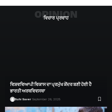
OPINION
ਵਿਚਾਰ ਪ੍ਰਵਾਹ
ਵਿਸ਼ਵਵਿਆਪੀ ਵਿਕਾਸ ਦਾ ਪ੍ਰਮੁੱਖ ਕੇਂਦਰ ਬਣੀ ਹੋਈ ਹੈ
ਭਾਰਤੀ ਅਰਥਵਿਵਸਥਾ
Suhi Saver
September 26, 2025