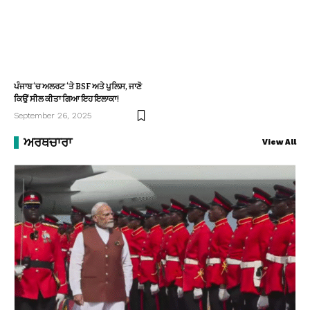
ਪੰਜਾਬ ‘ਚ ਅਲਰਟ ‘ਤੇ BSF ਅਤੇ ਪੁਲਿਸ, ਜਾਣੋ
ਕਿਉਂ ਸੀਲ ਕੀਤਾ ਗਿਆ ਇਹ ਇਲਾਕਾ!
September 26, 2025
ਅਰਥਚਾਰਾ
View All