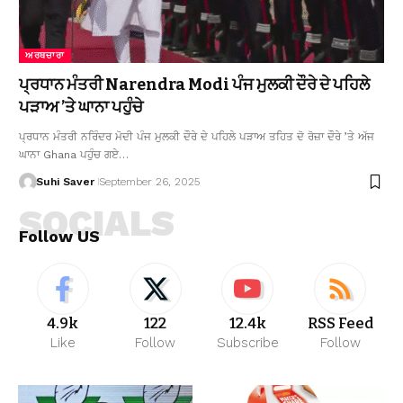
ਅਰਥਚਾਰਾ
ਪ੍ਰਧਾਨ ਮੰਤਰੀ Narendra Modi ਪੰਜ ਮੁਲਕੀ ਦੌਰੇ ਦੇ ਪਹਿਲੇ
ਪੜਾਅ ’ਤੇ ਘਾਨਾ ਪਹੁੰਚੇ
ਪ੍ਰਧਾਨ ਮੰਤਰੀ ਨਰਿੰਦਰ ਮੋਦੀ ਪੰਜ ਮੁਲਕੀ ਦੌਰੇ ਦੇ ਪਹਿਲੇ ਪੜਾਅ ਤਹਿਤ ਦੋ ਰੋਜ਼ਾ ਦੌਰੇ ’ਤੇ ਅੱਜ
ਘਾਨਾ Ghana ਪਹੁੰਚ ਗਏ…
Suhi Saver
September 26, 2025
SOCIALS
Follow US
4.9k
122
12.4k
RSS Feed
Like
Follow
Subscribe
Follow