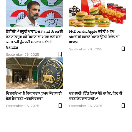
ਲੋੜੀਂਦੀਆਂ ਜ਼ਰੂਰੀ ਖਾਦਾਂ DAP and Urea ਦੀ
McDonals, Apple ਸਣੇ ਵੱਖ-ਵੱਖ
ਤੋਟ ਨਾਲ ਜੂਝ ਰਹੇ ਕਿਸਾਨਾਂ ਦੀ ਮਦਦ ਲਈ ਕੋਈ
ਅਮਰੀਕੀ ਬਰਾਂਡਾਂ ਖਿਲਾਫ਼ ਉੱਠੀ ਵਿਰੋਧ ਦੀ
ਕਦਮ ਨਹੀਂ ਚੁੱਕ ਰਹੀ ਸਰਕਾਰ: Rahul
ਆਵਾਜ਼
Gandhi
September 26, 2025
September 26, 2025
ਵਿਸ਼ਵਵਿਆਪੀ ਵਿਕਾਸ ਦਾ ਪ੍ਰਮੁੱਖ ਕੇਂਦਰ ਬਣੀ
ਖੁਸ਼ਖਬਰੀ! ਡਿੱਗ ਗਿਆ ਸੋਨੇ ਦਾ ਰੇਟ, ਫਿਰ ਵੀ
ਹੋਈ ਹੈ ਭਾਰਤੀ ਅਰਥਵਿਵਸਥਾ
ਵਰਤੋ ਇਹ ਸਾਵਧਾਨੀਆਂ
September 26, 2025
September 26, 2025