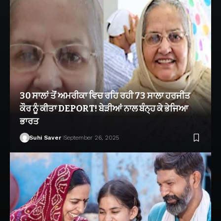
30 ਸਾਲਾਂ ਤੋਂ ਅਮਰੀਕਾ ਵਿਚ ਰਹਿ ਰਹੀ 73 ਸਾਲਾ ਹਰਜੀਤ
ਕੌਰ ਨੂੰ ਕੀਤਾ DEPORT! ਬੇੜੀਆਂ ਨਾਲ ਬੰਨ੍ਹ ਕੇ ਭੇਜਿਆ
ਭਾਰਤ
Suhi Saver
September 26, 2025