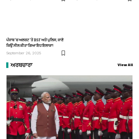
ਪੰਜਾਬ ‘ਚ ਅਲਰਟ ‘ਤੇ BSF ਅਤੇ ਪੁਲਿਸ, ਜਾਣੋ
ਕਿਉਂ ਸੀਲ ਕੀਤਾ ਗਿਆ ਇਹ ਇਲਾਕਾ!
September 26, 2025
ਅਰਥਚਾਰਾ
View All