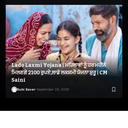
Lado Laxmi Yojana | ਮਹਿਲਾਵਾਂ ਨੂੰ ਹਰ ਮਹੀਨੇ
ਮਿਲਣਗੇ 2100 ਰੁਪਏ,ਲਾਡੋ ਲਕਸ਼ਮੀ ਯੋਜਨਾ ਸ਼ੁਰੂ | CM
Saini
Suhi Saver
September 26, 2025