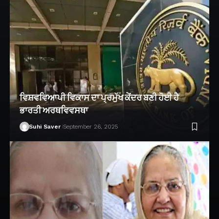
ਵਿਸ਼ਵਵਿਆਪੀ ਵਿਕਾਸ ਦਾ ਪ੍ਰਮੁੱਖ ਕੇਂਦਰ ਬਣੀ ਹੋਈ ਹੈ
ਭਾਰਤੀ ਅਰਥਵਿਵਸਥਾ
Suhi Saver
September 26, 2025