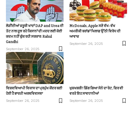
ਲੋੜੀਂਦੀਆਂ ਜ਼ਰੂਰੀ ਖਾਦਾਂ DAP and Urea ਦੀ
McDonals, Apple ਸਣੇ ਵੱਖ-ਵੱਖ
ਤੋਟ ਨਾਲ ਜੂਝ ਰਹੇ ਕਿਸਾਨਾਂ ਦੀ ਮਦਦ ਲਈ ਕੋਈ
ਅਮਰੀਕੀ ਬਰਾਂਡਾਂ ਖਿਲਾਫ਼ ਉੱਠੀ ਵਿਰੋਧ ਦੀ
ਕਦਮ ਨਹੀਂ ਚੁੱਕ ਰਹੀ ਸਰਕਾਰ: Rahul
ਆਵਾਜ਼
Gandhi
September 26, 2025
September 26, 2025
ਵਿਸ਼ਵਵਿਆਪੀ ਵਿਕਾਸ ਦਾ ਪ੍ਰਮੁੱਖ ਕੇਂਦਰ ਬਣੀ
ਖੁਸ਼ਖਬਰੀ! ਡਿੱਗ ਗਿਆ ਸੋਨੇ ਦਾ ਰੇਟ, ਫਿਰ ਵੀ
ਹੋਈ ਹੈ ਭਾਰਤੀ ਅਰਥਵਿਵਸਥਾ
ਵਰਤੋ ਇਹ ਸਾਵਧਾਨੀਆਂ
September 26, 2025
September 26, 2025