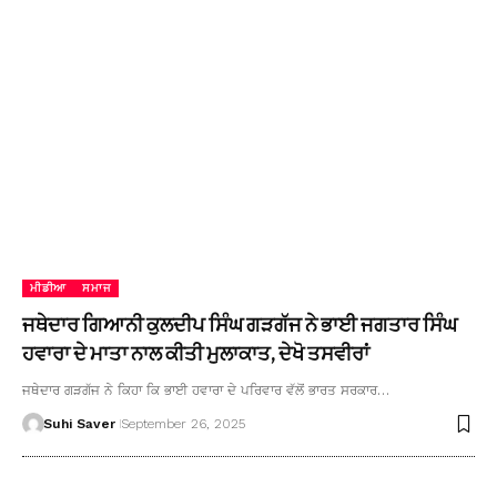
ਮੀਡੀਆ
ਸਮਾਜ
ਜਥੇਦਾਰ ਗਿਆਨੀ ਕੁਲਦੀਪ ਸਿੰਘ ਗੜਗੱਜ ਨੇ ਭਾਈ ਜਗਤਾਰ ਸਿੰਘ
ਹਵਾਰਾ ਦੇ ਮਾਤਾ ਨਾਲ ਕੀਤੀ ਮੁਲਾਕਾਤ, ਦੇਖੋ ਤਸਵੀਰਾਂ
ਜਥੇਦਾਰ ਗੜਗੱਜ ਨੇ ਕਿਹਾ ਕਿ ਭਾਈ ਹਵਾਰਾ ਦੇ ਪਰਿਵਾਰ ਵੱਲੋਂ ਭਾਰਤ ਸਰਕਾਰ…
Suhi Saver
September 26, 2025