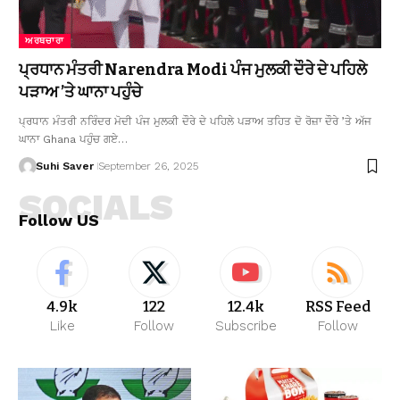
ਅਰਥਚਾਰਾ
ਪ੍ਰਧਾਨ ਮੰਤਰੀ Narendra Modi ਪੰਜ ਮੁਲਕੀ ਦੌਰੇ ਦੇ ਪਹਿਲੇ
ਪੜਾਅ ’ਤੇ ਘਾਨਾ ਪਹੁੰਚੇ
ਪ੍ਰਧਾਨ ਮੰਤਰੀ ਨਰਿੰਦਰ ਮੋਦੀ ਪੰਜ ਮੁਲਕੀ ਦੌਰੇ ਦੇ ਪਹਿਲੇ ਪੜਾਅ ਤਹਿਤ ਦੋ ਰੋਜ਼ਾ ਦੌਰੇ ’ਤੇ ਅੱਜ
ਘਾਨਾ Ghana ਪਹੁੰਚ ਗਏ…
Suhi Saver
September 26, 2025
SOCIALS
Follow US
4.9k
122
12.4k
RSS Feed
Like
Follow
Subscribe
Follow