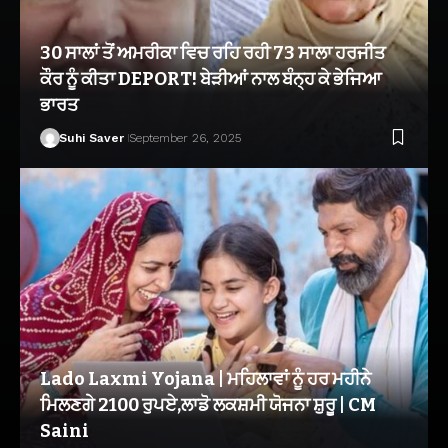
30 ਸਾਲਾਂ ਤੋਂ ਅਮਰੀਕਾ ਵਿਚ ਰਹਿ ਰਹੀ 73 ਸਾਲਾ ਹਰਜੀਤ
ਕੌਰ ਨੂੰ ਕੀਤਾ DEPORT! ਬੇੜੀਆਂ ਨਾਲ ਬੰਨ੍ਹ ਕੇ ਭੇਜਿਆ
ਭਾਰਤ
Suhi Saver
September 26, 2025
Lado Laxmi Yojana | ਮਹਿਲਾਵਾਂ ਨੂੰ ਹਰ ਮਹੀਨੇ
ਮਿਲਣਗੇ 2100 ਰੁਪਏ,ਲਾਡੋ ਲਕਸ਼ਮੀ ਯੋਜਨਾ ਸ਼ੁਰੂ | CM
Saini