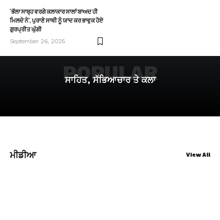
‘ਭੱਲਾ ਸਾਬ੍ਹ ਵਰਗੇ ਕਲਾਕਾਰ ਸਾਲਾਂ ਬਾਅਦ ਹੀ
ਮਿਲਦੇ ਨੇ’, ਪੁਰਾਣੇ ਸਾਥੀ ਨੂੰ ਯਾਦ ਕਰ ਭਾਵੁਕ ਹੋਏ
ਗੁਰਪ੍ਰੀਤ ਘੁੱਗੀ
September 26, 2025
POPULAR
ਸਾਹਿਤ, ਸੱਭਿਆਚਾਰ ਤੇ ਕਲਾ
ਮੀਡੀਆ
View All