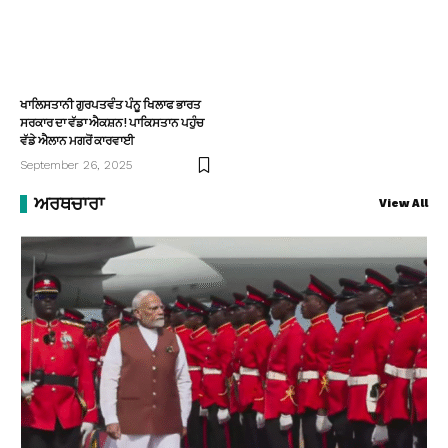
ਖਾਲਿਸਤਾਨੀ ਗੁਰਪਤਵੰਤ ਪੰਨੂ ਖਿਲਾਫ ਭਾਰਤ
ਸਰਕਾਰ ਦਾ ਵੱਡਾ ਐਕਸ਼ਨ! ਪਾਕਿਸਤਾਨ ਪਹੁੰਚ
ਵੱਡੇ ਐਲਾਨ ਮਗਰੋਂ ਕਾਰਵਾਈ
September 26, 2025
ਅਰਥਚਾਰਾ
View All