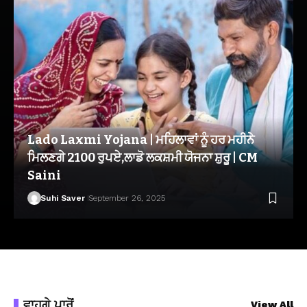
Lado Laxmi Yojana | ਮਹਿਲਾਵਾਂ ਨੂੰ ਹਰ ਮਹੀਨੇ
ਮਿਲਣਗੇ 2100 ਰੁਪਏ,ਲਾਡੋ ਲਕਸ਼ਮੀ ਯੋਜਨਾ ਸ਼ੁਰੂ | CM
Saini
Suhi Saver
September 26, 2025
ਵਾਹਗੇ ਪਾਰੋਂ
View All