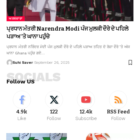
ਅਰਥਚਾਰਾ
ਪ੍ਰਧਾਨ ਮੰਤਰੀ Narendra Modi ਪੰਜ ਮੁਲਕੀ ਦੌਰੇ ਦੇ ਪਹਿਲੇ
ਪੜਾਅ ’ਤੇ ਘਾਨਾ ਪਹੁੰਚੇ
ਪ੍ਰਧਾਨ ਮੰਤਰੀ ਨਰਿੰਦਰ ਮੋਦੀ ਪੰਜ ਮੁਲਕੀ ਦੌਰੇ ਦੇ ਪਹਿਲੇ ਪੜਾਅ ਤਹਿਤ ਦੋ ਰੋਜ਼ਾ ਦੌਰੇ ’ਤੇ ਅੱਜ
ਘਾਨਾ Ghana ਪਹੁੰਚ ਗਏ…
Suhi Saver
September 26, 2025
SOCIALS
Follow US
4.9k
122
12.4k
RSS Feed
Like
Follow
Subscribe
Follow