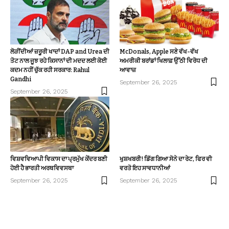
ਲੋੜੀਂਦੀਆਂ ਜ਼ਰੂਰੀ ਖਾਦਾਂ DAP and Urea ਦੀ
McDonals, Apple ਸਣੇ ਵੱਖ-ਵੱਖ
ਤੋਟ ਨਾਲ ਜੂਝ ਰਹੇ ਕਿਸਾਨਾਂ ਦੀ ਮਦਦ ਲਈ ਕੋਈ
ਅਮਰੀਕੀ ਬਰਾਂਡਾਂ ਖਿਲਾਫ਼ ਉੱਠੀ ਵਿਰੋਧ ਦੀ
ਕਦਮ ਨਹੀਂ ਚੁੱਕ ਰਹੀ ਸਰਕਾਰ: Rahul
ਆਵਾਜ਼
Gandhi
September 26, 2025
September 26, 2025
ਵਿਸ਼ਵਵਿਆਪੀ ਵਿਕਾਸ ਦਾ ਪ੍ਰਮੁੱਖ ਕੇਂਦਰ ਬਣੀ
ਖੁਸ਼ਖਬਰੀ! ਡਿੱਗ ਗਿਆ ਸੋਨੇ ਦਾ ਰੇਟ, ਫਿਰ ਵੀ
ਹੋਈ ਹੈ ਭਾਰਤੀ ਅਰਥਵਿਵਸਥਾ
ਵਰਤੋ ਇਹ ਸਾਵਧਾਨੀਆਂ
September 26, 2025
September 26, 2025