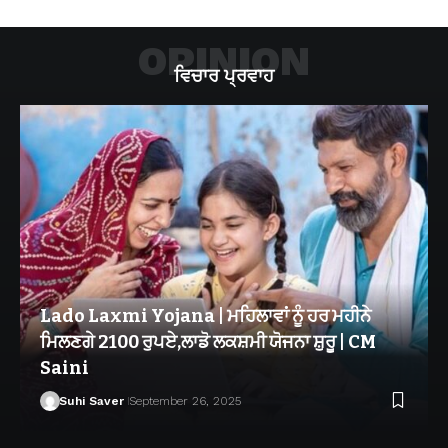
OPINION
ਵਿਚਾਰ ਪ੍ਰਵਾਹ
Lado Laxmi Yojana | ਮਹਿਲਾਵਾਂ ਨੂੰ ਹਰ ਮਹੀਨੇ
ਮਿਲਣਗੇ 2100 ਰੁਪਏ,ਲਾਡੋ ਲਕਸ਼ਮੀ ਯੋਜਨਾ ਸ਼ੁਰੂ | CM
Saini
Suhi Saver
September 26, 2025