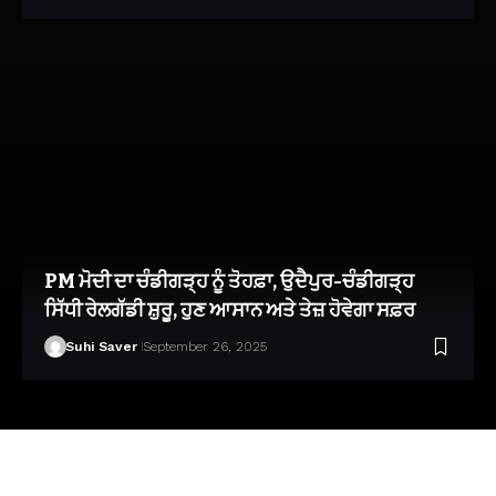
PM ਮੋਦੀ ਦਾ ਚੰਡੀਗੜ੍ਹ ਨੂੰ ਤੋਹਫ਼ਾ, ਉਦੈਪੁਰ-ਚੰਡੀਗੜ੍ਹ
ਸਿੱਧੀ ਰੇਲਗੱਡੀ ਸ਼ੁਰੂ, ਹੁਣ ਆਸਾਨ ਅਤੇ ਤੇਜ਼ ਹੋਵੇਗਾ ਸਫ਼ਰ
Suhi Saver
September 26, 2025