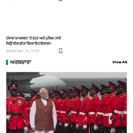
ਪੰਜਾਬ ‘ਚ ਅਲਰਟ ‘ਤੇ BSF ਅਤੇ ਪੁਲਿਸ, ਜਾਣੋ
ਕਿਉਂ ਸੀਲ ਕੀਤਾ ਗਿਆ ਇਹ ਇਲਾਕਾ!
September 26, 2025
ਅਰਥਚਾਰਾ
View All