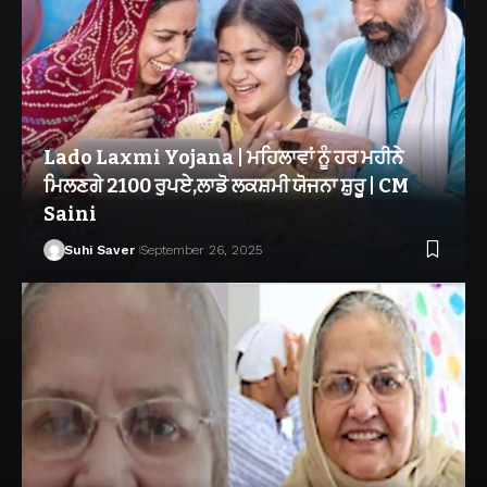
Lado Laxmi Yojana | ਮਹਿਲਾਵਾਂ ਨੂੰ ਹਰ ਮਹੀਨੇ
ਮਿਲਣਗੇ 2100 ਰੁਪਏ,ਲਾਡੋ ਲਕਸ਼ਮੀ ਯੋਜਨਾ ਸ਼ੁਰੂ | CM
Saini
Suhi Saver
September 26, 2025