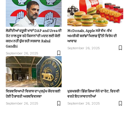
ਲੋੜੀਂਦੀਆਂ ਜ਼ਰੂਰੀ ਖਾਦਾਂ DAP and Urea ਦੀ
McDonals, Apple ਸਣੇ ਵੱਖ-ਵੱਖ
ਤੋਟ ਨਾਲ ਜੂਝ ਰਹੇ ਕਿਸਾਨਾਂ ਦੀ ਮਦਦ ਲਈ ਕੋਈ
ਅਮਰੀਕੀ ਬਰਾਂਡਾਂ ਖਿਲਾਫ਼ ਉੱਠੀ ਵਿਰੋਧ ਦੀ
ਕਦਮ ਨਹੀਂ ਚੁੱਕ ਰਹੀ ਸਰਕਾਰ: Rahul
ਆਵਾਜ਼
Gandhi
September 26, 2025
September 26, 2025
ਵਿਸ਼ਵਵਿਆਪੀ ਵਿਕਾਸ ਦਾ ਪ੍ਰਮੁੱਖ ਕੇਂਦਰ ਬਣੀ
ਖੁਸ਼ਖਬਰੀ! ਡਿੱਗ ਗਿਆ ਸੋਨੇ ਦਾ ਰੇਟ, ਫਿਰ ਵੀ
ਹੋਈ ਹੈ ਭਾਰਤੀ ਅਰਥਵਿਵਸਥਾ
ਵਰਤੋ ਇਹ ਸਾਵਧਾਨੀਆਂ
September 26, 2025
September 26, 2025