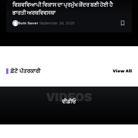
ਵਿਸ਼ਵਵਿਆਪੀ ਵਿਕਾਸ ਦਾ ਪ੍ਰਮੁੱਖ ਕੇਂਦਰ ਬਣੀ ਹੋਈ ਹੈ
ਭਾਰਤੀ ਅਰਥਵਿਵਸਥਾ
Suhi Saver
September 26, 2025
ਫ਼ੋਟੋ ਪੱਤਰਕਾਰੀ
View All
VIDEOS
ਵੀਡੀਓ