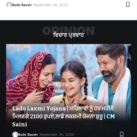
Suhi Saver
September 26, 2025
OPINION
ਵਿਚਾਰ ਪ੍ਰਵਾਹ
Lado Laxmi Yojana | ਮਹਿਲਾਵਾਂ ਨੂੰ ਹਰ ਮਹੀਨੇ
ਮਿਲਣਗੇ 2100 ਰੁਪਏ,ਲਾਡੋ ਲਕਸ਼ਮੀ ਯੋਜਨਾ ਸ਼ੁਰੂ | CM
Saini
Suhi Saver
September 26, 2025