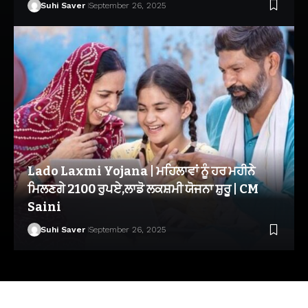
Suhi Saver
September 26, 2025
Lado Laxmi Yojana | ਮਹਿਲਾਵਾਂ ਨੂੰ ਹਰ ਮਹੀਨੇ
ਮਿਲਣਗੇ 2100 ਰੁਪਏ,ਲਾਡੋ ਲਕਸ਼ਮੀ ਯੋਜਨਾ ਸ਼ੁਰੂ | CM
Saini
Suhi Saver
September 26, 2025