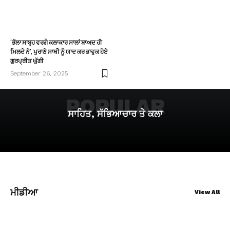
‘ਭੱਲਾ ਸਾਬ੍ਹ ਵਰਗੇ ਕਲਾਕਾਰ ਸਾਲਾਂ ਬਾਅਦ ਹੀ
ਮਿਲਦੇ ਨੇ’, ਪੁਰਾਣੇ ਸਾਥੀ ਨੂੰ ਯਾਦ ਕਰ ਭਾਵੁਕ ਹੋਏ
ਗੁਰਪ੍ਰੀਤ ਘੁੱਗੀ
September 26, 2025
POPULAR
ਸਾਹਿਤ, ਸੱਭਿਆਚਾਰ ਤੇ ਕਲਾ
ਮੀਡੀਆ
View All