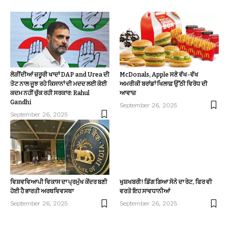
ਲੋੜੀਂਦੀਆਂ ਜ਼ਰੂਰੀ ਖਾਦਾਂ DAP and Urea ਦੀ
McDonals, Apple ਸਣੇ ਵੱਖ-ਵੱਖ
ਤੋਟ ਨਾਲ ਜੂਝ ਰਹੇ ਕਿਸਾਨਾਂ ਦੀ ਮਦਦ ਲਈ ਕੋਈ
ਅਮਰੀਕੀ ਬਰਾਂਡਾਂ ਖਿਲਾਫ਼ ਉੱਠੀ ਵਿਰੋਧ ਦੀ
ਕਦਮ ਨਹੀਂ ਚੁੱਕ ਰਹੀ ਸਰਕਾਰ: Rahul
ਆਵਾਜ਼
Gandhi
September 26, 2025
September 26, 2025
ਵਿਸ਼ਵਵਿਆਪੀ ਵਿਕਾਸ ਦਾ ਪ੍ਰਮੁੱਖ ਕੇਂਦਰ ਬਣੀ
ਖੁਸ਼ਖਬਰੀ! ਡਿੱਗ ਗਿਆ ਸੋਨੇ ਦਾ ਰੇਟ, ਫਿਰ ਵੀ
ਹੋਈ ਹੈ ਭਾਰਤੀ ਅਰਥਵਿਵਸਥਾ
ਵਰਤੋ ਇਹ ਸਾਵਧਾਨੀਆਂ
September 26, 2025
September 26, 2025