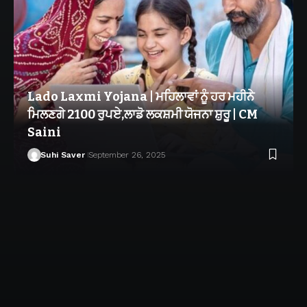
Lado Laxmi Yojana | ਮਹਿਲਾਵਾਂ ਨੂੰ ਹਰ ਮਹੀਨੇ
ਮਿਲਣਗੇ 2100 ਰੁਪਏ,ਲਾਡੋ ਲਕਸ਼ਮੀ ਯੋਜਨਾ ਸ਼ੁਰੂ | CM
Saini
Suhi Saver
September 26, 2025