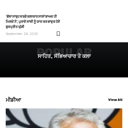
‘ਭੱਲਾ ਸਾਬ੍ਹ ਵਰਗੇ ਕਲਾਕਾਰ ਸਾਲਾਂ ਬਾਅਦ ਹੀ
ਮਿਲਦੇ ਨੇ’, ਪੁਰਾਣੇ ਸਾਥੀ ਨੂੰ ਯਾਦ ਕਰ ਭਾਵੁਕ ਹੋਏ
ਗੁਰਪ੍ਰੀਤ ਘੁੱਗੀ
September 26, 2025
POPULAR
ਸਾਹਿਤ, ਸੱਭਿਆਚਾਰ ਤੇ ਕਲਾ
ਮੀਡੀਆ
View All