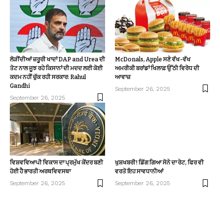
ਲੋੜੀਂਦੀਆਂ ਜ਼ਰੂਰੀ ਖਾਦਾਂ DAP and Urea ਦੀ
McDonals, Apple ਸਣੇ ਵੱਖ-ਵੱਖ
ਤੋਟ ਨਾਲ ਜੂਝ ਰਹੇ ਕਿਸਾਨਾਂ ਦੀ ਮਦਦ ਲਈ ਕੋਈ
ਅਮਰੀਕੀ ਬਰਾਂਡਾਂ ਖਿਲਾਫ਼ ਉੱਠੀ ਵਿਰੋਧ ਦੀ
ਕਦਮ ਨਹੀਂ ਚੁੱਕ ਰਹੀ ਸਰਕਾਰ: Rahul
ਆਵਾਜ਼
Gandhi
September 26, 2025
September 26, 2025
ਵਿਸ਼ਵਵਿਆਪੀ ਵਿਕਾਸ ਦਾ ਪ੍ਰਮੁੱਖ ਕੇਂਦਰ ਬਣੀ
ਖੁਸ਼ਖਬਰੀ! ਡਿੱਗ ਗਿਆ ਸੋਨੇ ਦਾ ਰੇਟ, ਫਿਰ ਵੀ
ਹੋਈ ਹੈ ਭਾਰਤੀ ਅਰਥਵਿਵਸਥਾ
ਵਰਤੋ ਇਹ ਸਾਵਧਾਨੀਆਂ
September 26, 2025
September 26, 2025