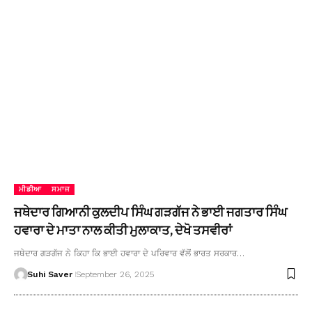
ਮੀਡੀਆ
ਸਮਾਜ
ਜਥੇਦਾਰ ਗਿਆਨੀ ਕੁਲਦੀਪ ਸਿੰਘ ਗੜਗੱਜ ਨੇ ਭਾਈ ਜਗਤਾਰ ਸਿੰਘ
ਹਵਾਰਾ ਦੇ ਮਾਤਾ ਨਾਲ ਕੀਤੀ ਮੁਲਾਕਾਤ, ਦੇਖੋ ਤਸਵੀਰਾਂ
ਜਥੇਦਾਰ ਗੜਗੱਜ ਨੇ ਕਿਹਾ ਕਿ ਭਾਈ ਹਵਾਰਾ ਦੇ ਪਰਿਵਾਰ ਵੱਲੋਂ ਭਾਰਤ ਸਰਕਾਰ…
Suhi Saver
September 26, 2025